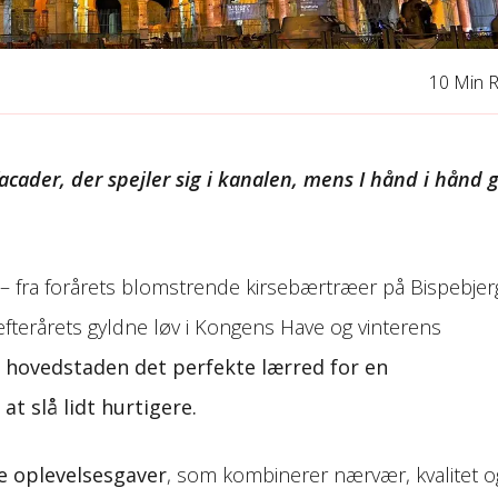
10 Min 
facader, der spejler sig i kanalen, mens I hånd i hånd 
 fra forårets blomstrende kirsebærtræer på Bispebjer
efterårets gyldne løv i Kongens Have og vinterens
 hovedstaden det perfekte lærred for en
at slå lidt hurtigere.
e oplevelsesgaver
, som kombinerer nærvær, kvalitet o