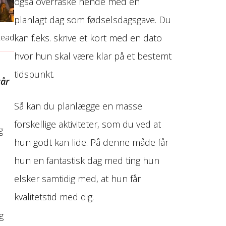
også overraske hende med en
planlagt dag som fødselsdagsgave. Du
kan f.eks. skrive et kort med en dato
Read
hvor hun skal være klar på et bestemt
tidspunkt.
går
Så kan du planlægge en masse
forskellige aktiviteter, som du ved at
g
hun godt kan lide. På denne måde får
hun en fantastisk dag med ting hun
elsker samtidig med, at hun får
kvalitetstid med dig.
g