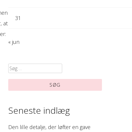
mmen
31
, at
er:
« jun
Søg
efter:
Seneste indlæg
-
Den lille detalje, der løfter en gave