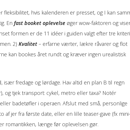
r fleksibilitet, hvis kalenderen er presset, og I kan sa
ig. En
fast booket oplevelse
øger wow-faktoren og viser
et formen er de 11 idéer i guiden valgt efter tre kriteri
mmen. 2)
Kvalitet
– erfarne værter, lækre råvarer og flot
ne kan bookes året rundt og kræver ingen urealistisk
, især fredage og lørdage. Hav altid en plan B til regn
 og tjek transport: cykel, metro eller taxa? Notér
ller badetøfler i operaen. Afslut med små, personlige
 af jer fra første date, eller en lille teaser-gave (fx mini
 romantikken, længe før oplevelsen gør.