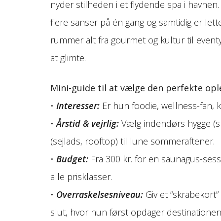
nyder stilheden i et flydende spa i havnen
flere sanser på én gang og samtidig er le
rummer alt fra gourmet og kultur til eventy
at glimte.
Mini-guide til at vælge den perfekte opl
•
Interesser:
Er hun foodie, wellness-fan, 
•
Årstid & vejrlig:
Vælg indendørs hygge (sp
(sejlads, rooftop) til lune sommeraftener.
•
Budget:
Fra 300 kr. for en saunagus-sessi
alle prisklasser.
•
Overraskelsesniveau:
Giv et “skrabekort”
slut, hvor hun først opdager destinationen,