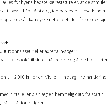
. Fælles for byens bedste kæresteture er, at de stimule
tte at tilpasse både årstid og temperament. Hovedstaden
r og vand, så I kan dyrke netop det, der får hendes øjne
evelse:
kulturconnaisseur eller adrenalin-søger?
a, kokkeskole) til vintermånederne og åbne horisonte
on til +2.000 kr. for en Michelin-middag – romantik find
 med hints, eller planlæg en hemmelig dato fra start til
 når I står foran døren.