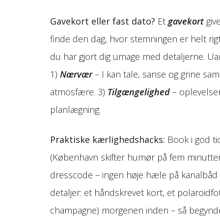
Gavekort eller fast dato?
Et
gavekort
give
finde den dag, hvor stemningen er helt rigt
du har gjort dig umage med detaljerne. Uans
1)
Nærvær
– I kan tale, sanse og grine sa
atmosfære. 3)
Tilgængelighed
– oplevelser
planlægning.
Praktiske kærlighedshacks:
Book i god tid
(København skifter humør på fem minutter),
dresscode – ingen høje hæle på kanalbåd e
detaljer: et håndskrevet kort, et polaroidfoto
champagne) morgenen inden – så begynder