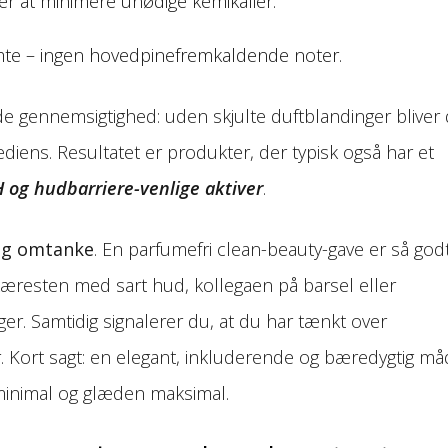
r at minimere unødige kemikalier.
te – ingen hovedpinefremkaldende noter.
 gennemsigtighed: uden skjulte duftblandinger bliver 
ediens. Resultatet er produkter, der typisk også har et
 og hudbarriere-venlige aktiver
.
og omtanke
. En parfumefri clean-beauty-gave er så god
 kæresten med sart hud, kollegaen på barsel eller
er. Samtidig signalerer du, at du har tænkt over
. Kort sagt: en elegant, inkluderende og bæredygtig m
r minimal og glæden maksimal.