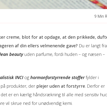
9 Min 
er creme, blot for at opdage, at den prikkede, duf
tageren af din ellers velmenende gave?
Du er langt fra
lean beauty
uden parfume, fordi huden – og næsen –
listisk INCI
og
hormonforstyrrende stoffer
fylder i
 på produkter, der
plejer uden at forstyrre
. Derfor er
 det er en kærlig håndsrækning til alle med sensitiv hud
re vil skrue ned for unødvendig kemi.