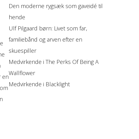
Den moderne rygsæk som gaveidé til
hende
Ulf Pilgaard børn: Livet som far,
familiebånd og arven efter en
ne
skuespiller
ne
Medvirkende i The Perks Of Being A
m
Wallflower
r en
Medvirkende i Blacklight
 som
en