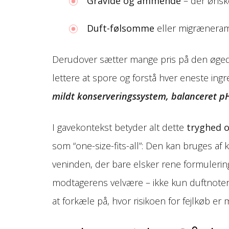
Gravide og ammende
– der ønske
Duft-følsomme
eller migræneram
Derudover sætter mange pris på den øgede
lettere at spore og forstå hver eneste ingr
mildt konserveringssystem, balanceret pH
I gavekontekst betyder alt dette
tryghed 
som “one-size-fits-all”: Den kan bruges af
veninden, der bare elsker rene formulering
modtagerens velvære – ikke kun duftnoter
at forkæle på, hvor risikoen for fejlkøb e