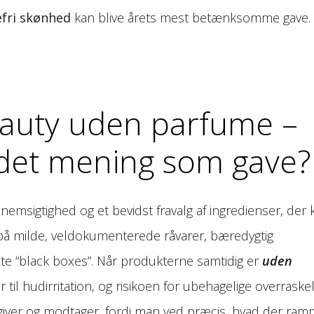
efri skønhed
kan blive årets mest betænksomme gave.
eauty uden parfume –
 det mening som gave?
emsigtighed og et bevidst fravalg af ingredienser, der 
r på milde, veldokumenterede råvarer, bæredygtig
lte “black boxes”. Når produkterne samtidig er
uden
r til hudirritation, og risikoen for ubehagelige overraske
 giver og modtager, fordi man ved præcis, hvad der ram