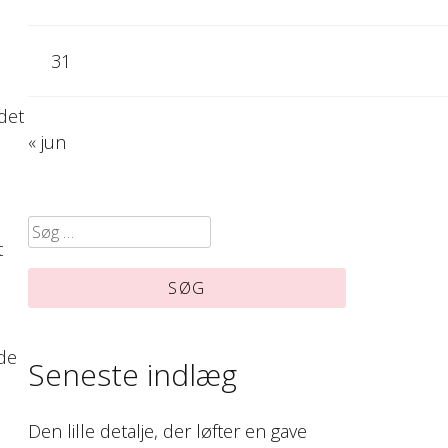
31
det
« jun
Søg
t
efter:
åde
Seneste indlæg
Den lille detalje, der løfter en gave