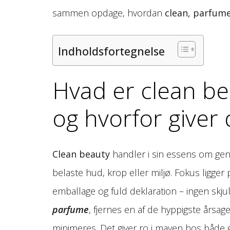
sammen opdage, hvordan
clean, parfum
Indholdsfortegnelse
Hvad er clean b
og hvorfor giver
Clean beauty
handler i sin essens om genn
belaste hud, krop eller miljø. Fokus ligge
emballage og fuld deklaration – ingen skju
parfume
, fjernes en af de hyppigste årsage
minimeres. Det giver ro i maven hos både