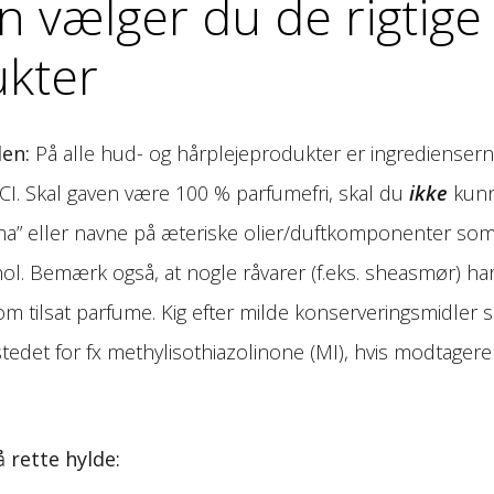
 vælger du de rigtige
ukter
den:
På alle hud- og hårplejeprodukter er ingredienser
I. Skal gaven være 100 % parfumefri, skal du
ikke
kun
roma” eller navne på æteriske olier/duftkomponenter so
enol. Bemærk også, at nogle råvarer (f.eks. sheasmør) ha
som tilsat parfume. Kig efter milde konserveringsmidler
edet for fx methylisothiazolinone (MI), hvis modtager
å rette hylde: