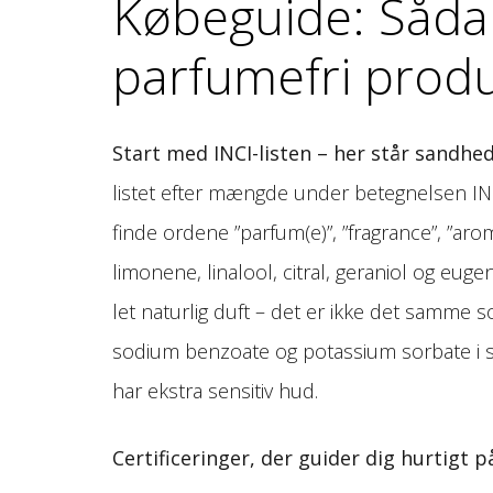
Købeguide: Sådan
parfumefri prod
Start med INCI-listen – her står sandhe
listet efter mængde under betegnelsen INC
finde ordene ”parfum(e)”, ”fragrance”, ”a
limonene, linalool, citral, geraniol og eug
let naturlig duft – det er ikke det samme 
sodium benzoate og potassium sorbate i st
har ekstra sensitiv hud.
Certificeringer, der guider dig hurtigt p