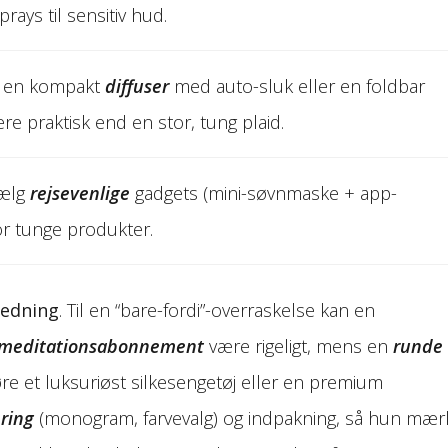
rays til sensitiv hud.
kan en kompakt
diffuser
med auto-sluk eller en foldbar
e praktisk end en stor, tung plaid.
Vælg
rejsevenlige
gadgets (mini-søvnmaske + app-
r tunge produkter.
ledning
. Til en “bare-fordi”-overraskelse kan en
meditationsabonnement
være rigeligt, mens en
runde
re et luksuriøst silkesengetøj eller en premium
ring
(monogram, farvevalg) og indpakning, så hun mær