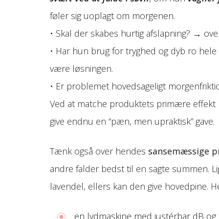
føler sig uoplagt om morgenen.
• Skal der skabes hurtig afslapning? → ove
• Har hun brug for tryghed og dyb ro hel
være løsningen.
• Er problemet hovedsageligt morgenfrikti
Ved at matche produktets primære effekt 
give endnu en “pæn, men upraktisk” gave.
Tænk også over hendes
sansemæssige p
andre falder bedst til en sagte summen. 
lavendel, ellers kan den give hovedpine. He
en lydmaskine med justérbar dB og t