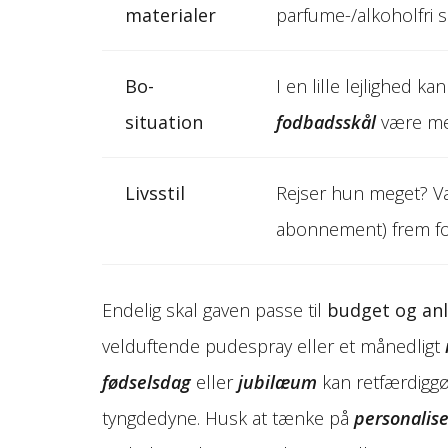
materialer
parfume-/alkoholfri sp
Bo-
I en lille lejlighed 
situation
fodbadsskål
være mer
Livsstil
Rejser hun meget? 
abonnement) frem fo
Endelig skal gaven passe til
budget og an
velduftende pudespray eller et månedligt
fødselsdag
eller
jubilæum
kan retfærdiggø
tyngdedyne. Husk at tænke på
personalise