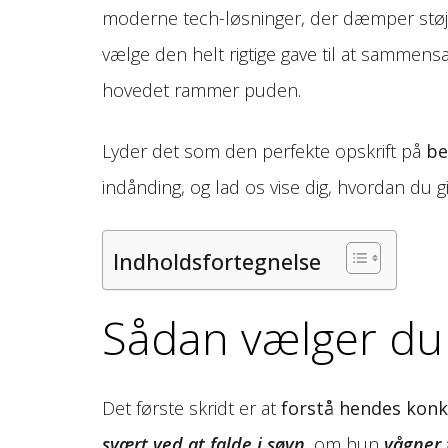
moderne tech-løsninger, der dæmper støj
vælge den helt rigtige gave til at sammensæt
hovedet rammer puden.
Lyder det som den perfekte opskrift på
be
indånding, og lad os vise dig, hvordan du gi
Indholdsfortegnelse
Sådan vælger du
Det første skridt er at
forstå hendes konk
svært ved at falde i søvn
, om hun
vågner 