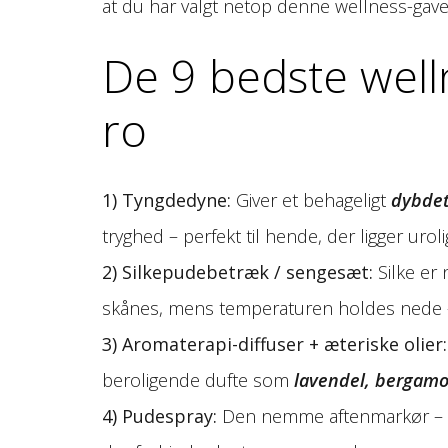
at du har valgt netop denne wellness-gav
De 9 bedste welln
ro
1) Tyngdedyne:
Giver et behageligt
dybdet
tryghed – perfekt til hende, der ligger uroli
2) Silkepudebetræk / sengesæt:
Silke er 
skånes, mens temperaturen holdes nede – 
3) Aromaterapi-diffuser + æteriske olier:
beroligende dufte som
lavendel, bergamot
4) Pudespray:
Den nemme aftenmarkør – et p