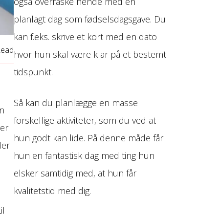
også overraske hende med en
planlagt dag som fødselsdagsgave. Du
kan f.eks. skrive et kort med en dato
Read
hvor hun skal være klar på et bestemt
tidspunkt.
Så kan du planlægge en masse
en
forskellige aktiviteter, som du ved at
ger
hun godt kan lide. På denne måde får
der
hun en fantastisk dag med ting hun
elsker samtidig med, at hun får
kvalitetstid med dig.
il