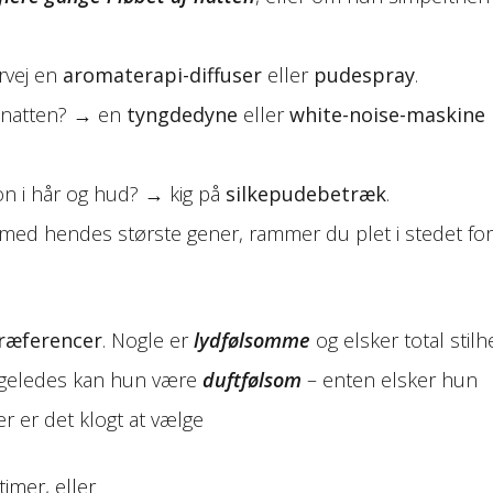
rvej en
aromaterapi-diffuser
eller
pudespray
.
e natten? → en
tyngdedyne
eller
white-noise-maskine
on i hår og hud? → kig på
silkepudebetræk
.
med hendes største gener, rammer du plet i stedet for
ræferencer
. Nogle er
lydfølsomme
og elsker total stilh
Ligeledes kan hun være
duftfølsom
– enten elsker hun
r er det klogt at vælge
imer, eller