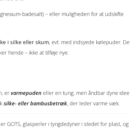
magnesium-badesalt) – eller muligheden for at udskifte
e i silke eller skum
, evt. med indsyede kølepuder. De
r hende – ikke at tilføje nye.
n, er
varmepuden
eller en tung, men åndbar dyne ideel
æk
silke- eller bambusbetræk
, der leder varme væk.
ler GOTS, glasperler i tyngdedyner i stedet for plast, og