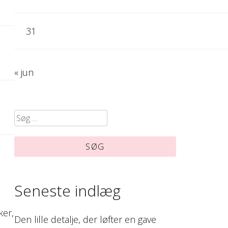
31
« jun
Søg
efter:
Seneste indlæg
ker,
Den lille detalje, der løfter en gave