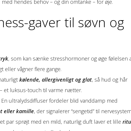
e med hendes behov – og din omtanke – for øje.
ess-gaver til søvn og
ryk
, som kan sænke stresshormoner og øge følelsen a
gt eller vågner flere gange.
naturligt
kølende, allergivenligt og glat
, så hud og hår
et luksus-touch til varme nætter.
En ultralydsdiffuser fordeler blid vanddamp med
 eller kamille
, der signalerer “sengetid” til nervesystem
ar sprøjt med en mild, naturlig duft laver et lille
rit