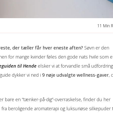
11 Min 
este, der tæller får hver eneste aften?
Søvn er den
men for mange kvinder føles den gode nats hvile som 
eguiden til Hende
elsker vi at forvandle små udfordrin
 guide dykker vi ned i
9 nøje udvalgte wellness-gaver
, 
er bare en “tænker-på-dig”-overraskelse, finder du her
el: fra beroligende aromaterapi og luksuriøse silkepuder t