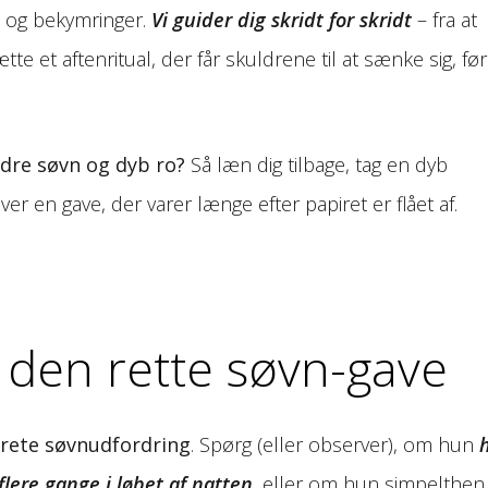
 og bekymringer.
Vi guider dig skridt for skridt
– fra at
te et aftenritual, der får skuldrene til at sænke sig, før
dre søvn og dyb ro?
Så læn dig tilbage, tag en dyb
ver en gave, der varer længe efter papiret er flået af.
 den rette søvn-gave
rete søvnudfordring
. Spørg (eller observer), om hun
flere gange i løbet af natten
, eller om hun simpelthen