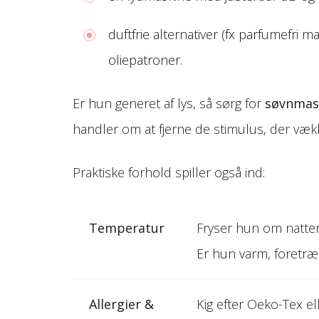
duftfrie alternativer (fx parfumefri 
oliepatroner.
Er hun generet af lys, så sørg for
søvnmask
handler om at fjerne de stimulus, der vække
Praktiske forhold spiller også ind:
Temperatur
Fryser hun om natte
Er hun varm, foretr
Allergier &
Kig efter Oeko-Tex el