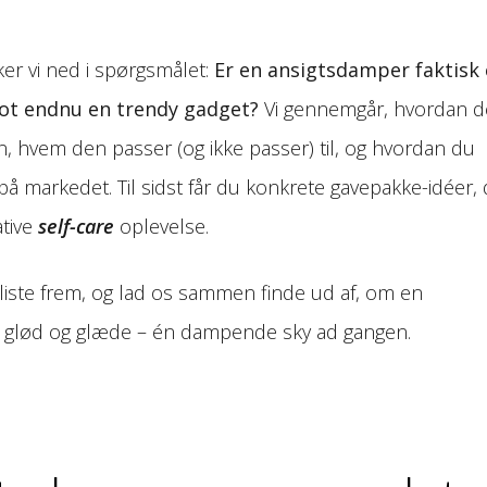
er vi ned i spørgsmålet:
Er en ansigtsdamper faktisk
lot endnu en trendy gadget?
Vi gennemgår, hvordan 
 hvem den passer (og ikke passer) til, og hvordan du
 markedet. Til sidst får du konkrete gavepakke-idéer, 
ative
self-care
oplevelse.
yliste frem, og lad os sammen finde ud af, om en
e glød og glæde – én dampende sky ad gangen.