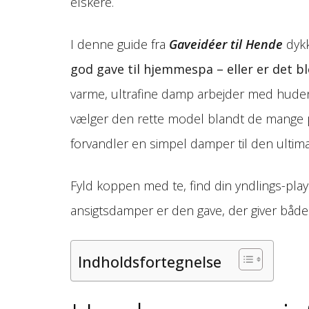
elskere.
I denne guide fra
Gaveidéer til Hende
dykk
god gave til hjemmespa – eller er det b
varme, ultrafine damp arbejder med huden,
vælger den rette model blandt de mange på
forvandler en simpel damper til den ultim
Fyld koppen med te, find din yndlings-pla
ansigtsdamper er den gave, der giver båd
Indholdsfortegnelse