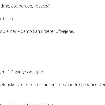
rødme, couperose, rosacea).
ndt acne.
oblemer – damp kan irritere luftvejene.
en, 1-2 gange om ugen.
teriske olier direkte i tanken, medmindre producente