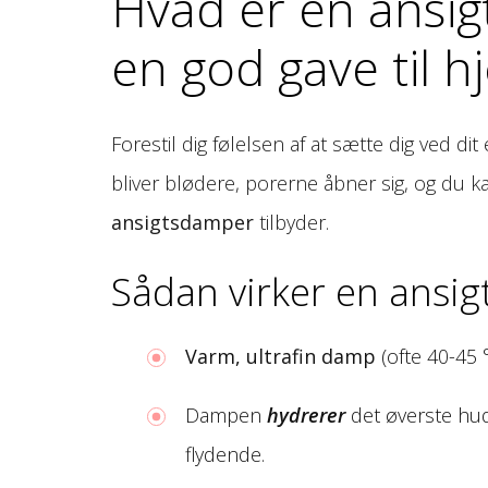
Hvad er en ansig
en god gave til
Forestil dig følelsen af at sætte dig ved d
bliver blødere, porerne åbner sig, og du k
ansigtsdamper
tilbyder.
Sådan virker en ansi
Varm, ultrafin damp
(ofte 40-45 
Dampen
hydrerer
det øverste hudl
flydende.