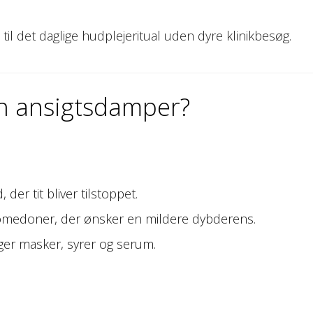
s til det daglige hudplejeritual uden dyre klinik­besøg.
 en ansigtsdamper?
der tit bliver tilstoppet.
omedoner, der ønsker en mildere dybderens.
er masker, syrer og serum.