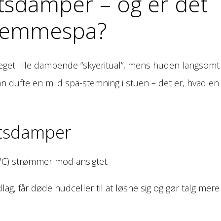
tsdamper – og er det
 hjemmespa?
it eget lille dampende “skyeritual”, mens huden langsomt
an dufte en mild spa-stemning i stuen – det er, hvad en
gtsdamper
°C) strømmer mod ansigtet.
ag, får døde hudceller til at løsne sig og gør talg mere