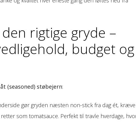
tanke og kvalitet hver eneste gang den løftes ned fra
den rigtige gryde –
 vedligehold, budget og
råt (seasoned) støbejern
:
inderside gør gryden næsten non-stick fra dag ét, kræve
 retter som tomatsauce. Perfekt til travle hverdage, hvo