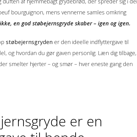
dig duften af hjemmebagt grydebrød, der spreder sig i de
e boeuf bourguignon, mens vennerne samles omkring
likke, en god støbejernsgryde skaber – igen og igen.
top
støbejernsgryden
er den ideelle indflyttergave til
l, og hvordan du gør gaven personlig. Læn dig tilbage,
 der smelter hjerter – og smør – hver eneste gang den
jernsgryde er en