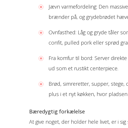
Jævn varmefordeling: Den massive 
brænder på, og grydebrødet hæve
Ovnfasthed: Låg og gryde tåler som
confit, pulled pork eller sprød grat
Fra komfur til bord: Server direk
ud som et rustikt centerpiece.
Brød, simreretter, supper, stege, 
plus i et nyt køkken, hvor pladsen 
Bæredygtig forkælelse
At give noget, der holder hele livet, er i s