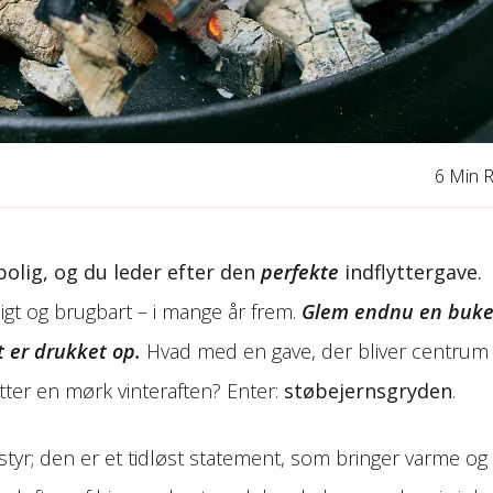
6 Min 
bolig, og du leder efter den
perfekte
indflyttergave.
gt og brugbart – i mange år frem.
Glem endnu en buke
t er drukket op.
Hvad med en gave, der bliver centrum 
etter en mørk vinteraften? Enter:
støbejernsgryden
.
tyr; den er et tidløst statement, som bringer varme og 