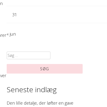
en
31
« jun
arer
Søg
efter:
ver
Seneste indlæg
Den lille detalje, der løfter en gave