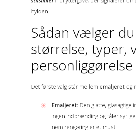
stilsikker
indflyttergave, der signalerer om
hylden.
Sådan vælger du 
størrelse, typer,
personliggørelse
Det første valg står mellem
emaljeret
og
Emaljeret:
Den glatte, glasagtige 
ingen indbrænding og tåler syrlige
nem rengøring er et must.