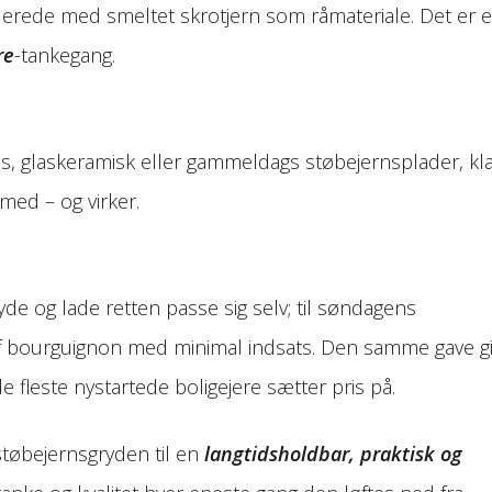
lerede med smeltet skrotjern som råmateriale. Det er 
re
-tankegang.
s, glaskeramisk eller gammeldags støbejernsplader, kl
 med – og virker.
ryde og lade retten passe sig selv; til søndagens
 bourguignon med minimal indsats. Den samme gave gi
 fleste nystartede boligejere sætter pris på.
tøbejernsgryden til en
langtidsholdbar, praktisk og