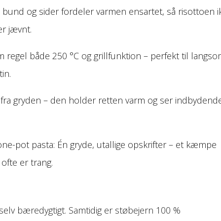
bund og sider fordeler varmen ensartet, så risottoen i
r jævnt.
 regel både 250 °C og grillfunktion – perfekt til langs
in.
te fra gryden – den holder retten varm og ser indbydend
one-pot pasta: Én gryde, utallige opskrifter – et kæmpe
ofte er trang.
ig selv bæredygtigt. Samtidig er støbejern 100 %