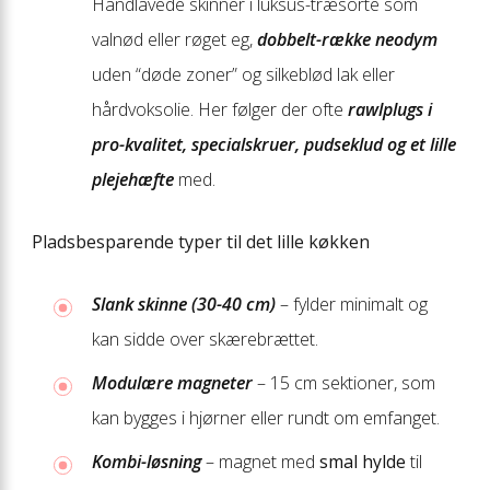
Håndlavede skinner i luksus-træsorte som
valnød eller røget eg,
dobbelt-række neodym
uden “døde zoner” og silkeblød lak eller
hårdvoksolie. Her følger der ofte
rawlplugs i
pro-kvalitet, specialskruer, pudseklud og et lille
plejehæfte
med.
Pladsbesparende typer til det lille køkken
Slank skinne (30-40 cm)
– fylder minimalt og
kan sidde over skærebrættet.
Modulære magneter
– 15 cm sektioner, som
kan bygges i hjørner eller rundt om emfanget.
Kombi-løsning
– magnet med
smal hylde
til