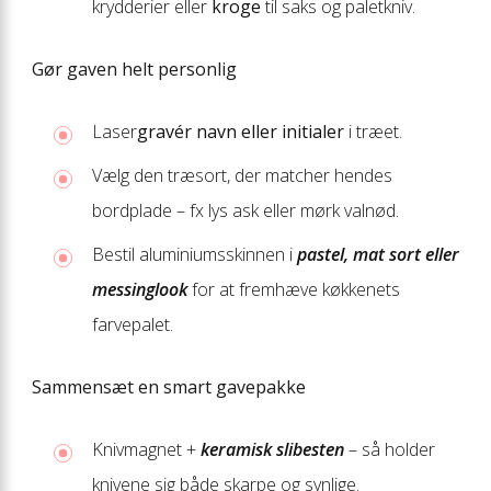
krydderier eller
kroge
til saks og paletkniv.
Gør gaven helt personlig
Laser
gravér navn eller initialer
i træet.
Vælg den træsort, der matcher hendes
bordplade – fx lys ask eller mørk valnød.
Bestil aluminiumsskinnen i
pastel, mat sort eller
messinglook
for at fremhæve køkkenets
farvepalet.
Sammensæt en smart gavepakke
Knivmagnet +
keramisk slibesten
– så holder
knivene sig både skarpe og synlige.