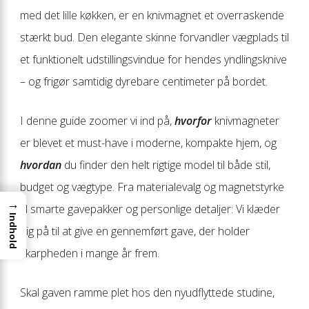
med det lille køkken, er en knivmagnet et overraskende
stærkt bud. Den elegante skinne forvandler vægplads til
et funktionelt udstillingsvindue for hendes yndlingsknive
– og frigør samtidig dyrebare centimeter på bordet.
I denne guide zoomer vi ind på,
hvorfor
knivmagneter
er blevet et must-have i moderne, kompakte hjem, og
hvordan
du finder den helt rigtige model til både stil,
budget og vægtype. Fra materialevalg og magnetstyrke
→
til smarte gavepakker og personlige detaljer: Vi klæder
Indhold
dig på til at give en gennemført gave, der holder
skarpheden i mange år frem.
Skal gaven ramme plet hos den nyudflyttede studine,