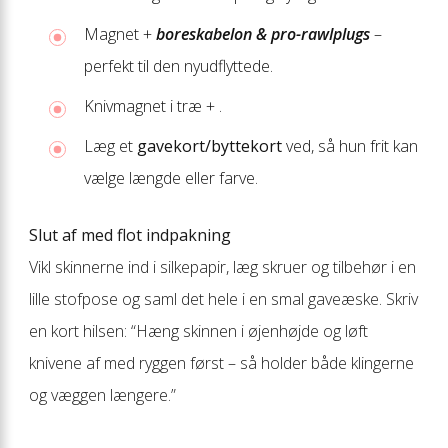
Magnet +
boreskabelon & pro-rawlplugs
–
perfekt til den nyudflyttede.
Knivmagnet i træ +
.
Læg et
gavekort/byttekort
ved, så hun frit kan
vælge længde eller farve.
Slut af med flot indpakning
Vikl skinnerne ind i silkepapir, læg skruer og tilbehør i en
lille stofpose og saml det hele i en smal gaveæske. Skriv
en kort hilsen: “Hæng skinnen i øjenhøjde og løft
knivene af med ryggen først – så holder både klingerne
og væggen længere.”