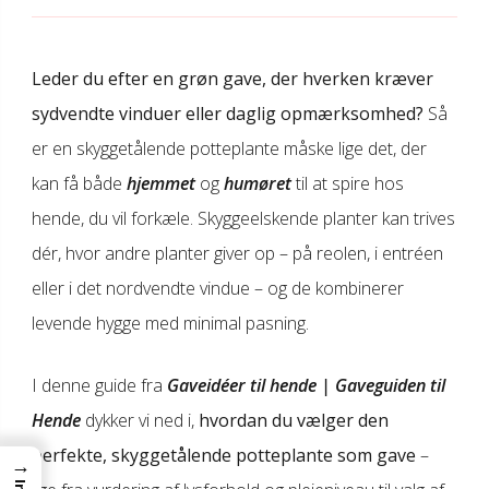
Leder du efter en grøn gave, der hverken kræver
sydvendte vinduer eller daglig opmærksomhed?
Så
er en skyggetålende potteplante måske lige det, der
kan få både
hjemmet
og
humøret
til at spire hos
hende, du vil forkæle. Skyggeelskende planter kan trives
dér, hvor andre planter giver op – på reolen, i entréen
eller i det nordvendte vindue – og de kombinerer
levende hygge med minimal pasning.
I denne guide fra
Gaveidéer til hende | Gaveguiden til
Hende
dykker vi ned i,
hvordan du vælger den
perfekte, skyggetålende potteplante som gave
–
→