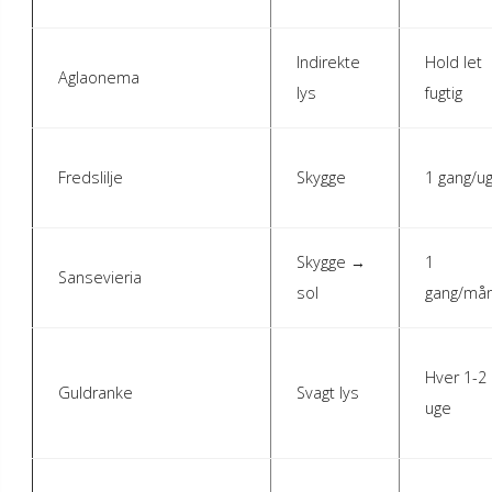
Indirekte
Hold let
Aglaonema
lys
fugtig
Fredslilje
Skygge
1 gang/u
Skygge →
1
Sansevieria
sol
gang/må
Hver 1-2
Guldranke
Svagt lys
uge