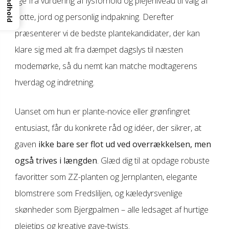
lige fra vurdering af lysforhold og plejeniveau til valg af
Indhold
potte, jord og personlig indpakning. Derefter
præsenterer vi de bedste plantekandidater, der kan
klare sig med alt fra dæmpet dagslys til næsten
modemørke, så du nemt kan matche modtagerens
hverdag og indretning.
Uanset om hun er plante-novice eller grønfingret
entusiast, får du konkrete råd og idéer, der sikrer, at
gaven
ikke bare ser flot ud ved overrækkelsen, men
også trives i længden
. Glæd dig til at opdage robuste
favoritter som ZZ-planten og Jernplanten, elegante
blomstrere som Fredsliljen, og kæledyrsvenlige
skønheder som Bjergpalmen – alle ledsaget af hurtige
plejetips og kreative gave-twists.