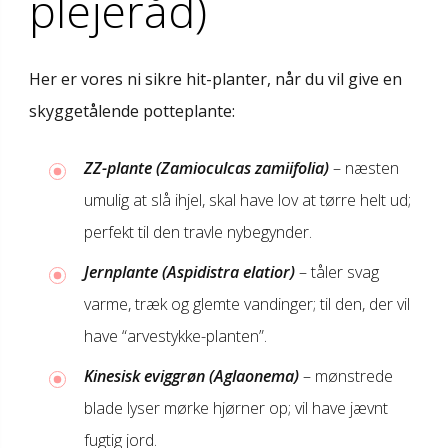
plejeråd)
Her er vores ni sikre hit-planter, når du vil give en
skyggetålende potteplante:
ZZ-plante (Zamioculcas zamiifolia)
– næsten
umulig at slå ihjel, skal have lov at tørre helt ud;
perfekt til den travle nybegynder.
Jernplante (Aspidistra elatior)
– tåler svag
varme, træk og glemte vandinger; til den, der vil
have “arvestykke-planten”.
Kinesisk eviggrøn (Aglaonema)
– mønstrede
blade lyser mørke hjørner op; vil have jævnt
fugtig jord.