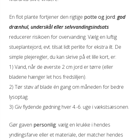
En flot plante fortjener den rigtige
potte og jord
:
god
drænhul, underskål eller selvvandingsindsats
reducerer risikoen for overvanding. Vælg en luftig
stueplantejord, evt. tilsat lidt perlite for ekstra ilt. De
simple plejeregler, du kan skrive på et lille kort, er:
1) Vand, når de øverste 2 cm jord er tørre (eller
bladene hænger let hos fredsliljen).
2) Tør støv af blade én gang om måneden for bedre
lysoptag.
3) Giv flydende gødning hver 4.-6. uge i vækstsæsonen.
Gør gaven
personlig
: vælg en krukke i hendes
yndlingsfarve eller et materiale, der matcher hendes