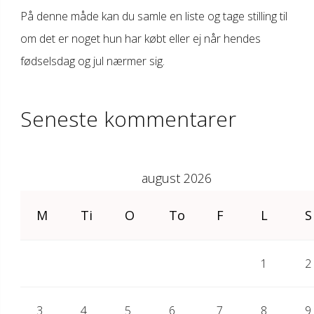
På denne måde kan du samle en liste og tage stilling til
om det er noget hun har købt eller ej når hendes
fødselsdag og jul nærmer sig.
Seneste kommentarer
august 2026
M
Ti
O
To
F
L
S
1
2
3
4
5
6
7
8
9