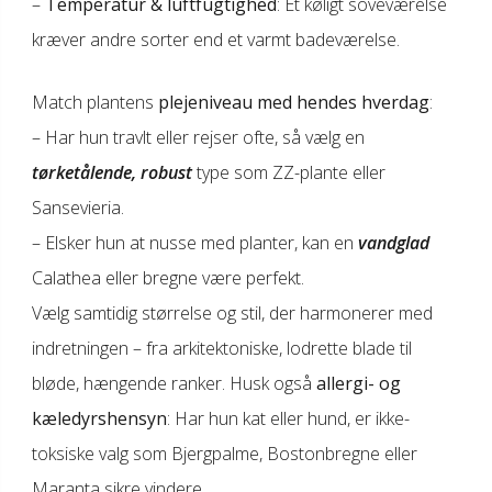
–
Temperatur & luftfugtighed
: Et køligt soveværelse
kræver andre sorter end et varmt badeværelse.
Match plantens
plejeniveau med hendes hverdag
:
– Har hun travlt eller rejser ofte, så vælg en
tørketålende, robust
type som ZZ-plante eller
Sansevieria.
– Elsker hun at nusse med planter, kan en
vandglad
Calathea eller bregne være perfekt.
Vælg samtidig størrelse og stil, der harmonerer med
indretningen – fra arkitektoniske, lodrette blade til
bløde, hængende ranker. Husk også
allergi- og
kæledyrshensyn
: Har hun kat eller hund, er ikke-
toksiske valg som Bjergpalme, Bostonbregne eller
Maranta sikre vindere.