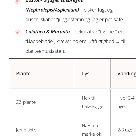
Boston- & fugleredebregne
(Nephrolepis/Asplenium)
– elsker fugt og
dusch; skaber “junglestemning” og er pet-safe.
Calathea & Maranta
– dekorative “bønne-” eller
“klappeblade”; kræver højere luftfugtighed → til
planteentusiasten.
Plante
Lys
Vandin
Hel- til
Hver 3-4
ZZ-plante
halvskygge
uge
Næsten
Jernplante
2-3 uge
mørke ok