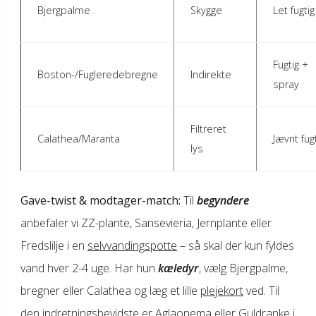
Bjergpalme
Skygge
Let fugtig
Fugtig +
Boston-/Fugleredebregne
Indirekte
spray
Filtreret
Calathea/Maranta
Jævnt fug
lys
Gave-twist & modtager-match:
Til
begyndere
anbefaler vi ZZ-plante, Sansevieria, Jernplante eller
Fredslilje i en
selvvandingspotte
– så skal der kun fyldes
vand hver 2-4 uge. Har hun
kæledyr
, vælg Bjergpalme,
bregner eller Calathea og læg et lille
plejekort
ved. Til
den indretningsbevidste er Aglaonema eller Guldranke i