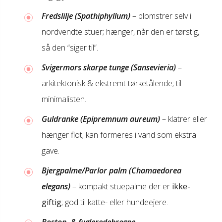
Fredslilje (Spathiphyllum)
– blomstrer selv i
nordvendte stuer; hænger, når den er tørstig,
så den “siger til”.
Svigermors skarpe tunge (Sansevieria)
–
arkitektonisk & ekstremt tørketålende; til
minimalisten.
Guldranke (Epipremnum aureum)
– klatrer eller
hænger flot; kan formeres i vand som ekstra
gave.
Bjergpalme/Parlor palm (Chamaedorea
elegans)
– kompakt stuepalme der er
ikke-
giftig
; god til katte- eller hundeejere.