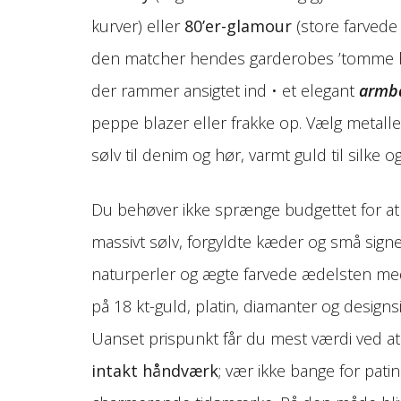
kurver) eller
80’er-glamour
(store farvede
den matcher hendes garderobes ’tomme hu
der rammer ansigtet ind • et elegant
armb
peppe blazer eller frakke op. Vælg metalle
sølv til denim og hør, varmt guld til silke og
Du behøver ikke sprænge budgettet for at im
massivt sølv, forgyldte kæder og små signet
naturperler og ægte farvede ædelsten med 
på 18 kt-guld, platin, diamanter og design­
Uanset prispunkt får du mest værdi ved a
intakt håndværk
; vær ikke bange for pati