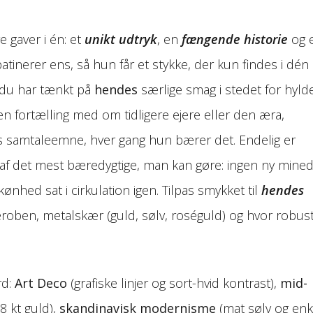
re gaver i én: et
unikt udtryk
, en
fængende historie
og 
atinerer ens, så hun får et stykke, der kun findes i dén
 du har tænkt på
hendes
særlige smag i stedet for hyld
n fortælling med om tidligere ejere eller den æra,
lles samtaleemne, hver gang hun bærer det. Endelig er
f det mest bæredygtige, man kan gøre: ingen ny minedr
ønhed sat i cirkulation igen. Tilpas smykket til
hendes
eroben, metalskær (guld, sølv, roséguld) og hvor robus
rd:
Art Deco
(grafiske linjer og sort-hvid kontrast),
mid-
8 kt guld),
skandinavisk modernisme
(mat sølv og enk