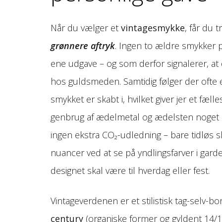
Når du vælger et
vintagesmykke
, får du t
grønnere aftryk
. Ingen to ældre smykker p
ene udgave – og som derfor signalerer, at
hos guldsmeden. Samtidig følger der ofte e
smykket er skabt i, hvilket giver jer et fæ
genbrug af ædelmetal og ædelsten noget a
ingen ekstra CO₂-udledning – bare tidløs sk
nuancer ved at se på yndlingsfarver i gard
designet skal være til hverdag eller fest.
Vintageverdenen er et stilistisk tag-selv-bo
century
(organiske former og gyldent 14/1