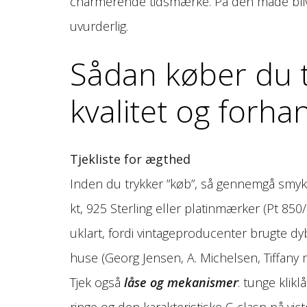
charmerende tidsmærke. På den måde bliv
uvurderlig.
Sådan køber du tr
kvalitet og forha
Tjekliste for ægthed
Inden du trykker ”køb”, så gennemgå smykket
kt, 925 Sterling eller platinmærker (Pt 850
uklart, fordi vintage­producenter brugte 
huse (Georg Jensen, A. Michelsen, Tiffany m
Tjek også
låse og mekanismer
: tunge klik