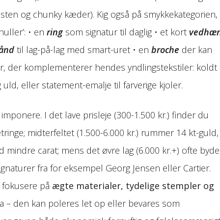
 sten og chunky kæder). Kig også på smykkekategorien,
ller’: • en
ring
som signatur til daglig • et kort
vedhæ
ånd
til lag-på-lag med smart-uret • en
broche
der kan
r, der komplementerer hendes yndlings­tekstiler: koldt
 uld, eller statement-emalje til farverige kjoler.
ponere. I det lave prisleje (300-1.500 kr.) finder du
ringe; midterfeltet (1.500-6.000 kr.) rummer 14 kt-guld,
mindre carat; mens det øvre lag (6.000 kr.+) ofte byde
signaturer fra for eksempel Georg Jensen eller Cartier.
t fokusere på
ægte materialer, tydelige stempler og
na – den kan poleres let op eller bevares som