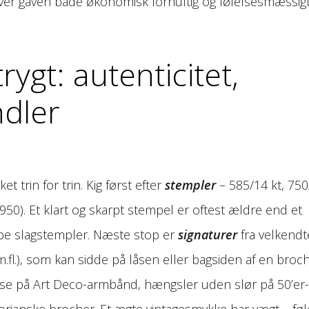
er gaven både økonomisk fornuftig og følelsesmæssig
ygt: autenticitet,
ndler
 trin for trin. Kig først efter
stempler
– 585/14 kt, 750
/950). Et klart og skarpt stempel er oftest ældre end et
dybe slagstempler. Næste stop er
signaturer
fra velkendt
.fl.), som kan sidde på låsen eller bagsiden af en broch
­låse på Art Deco-armbånd, hængsler uden slør på 50’er-