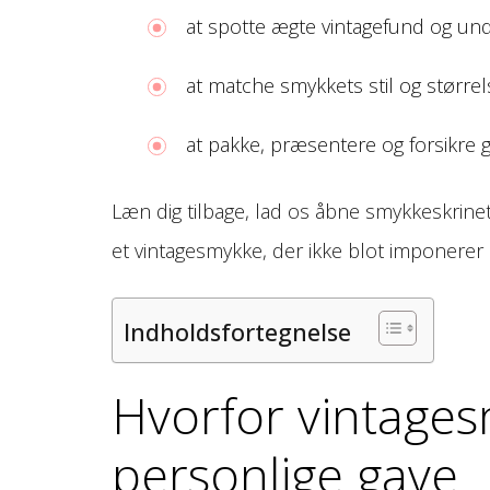
at spotte ægte vintagefund og und
at matche smykkets stil og større
at pakke, præsentere og forsikre g
Læn dig tilbage, lad os åbne smykkeskrine
et vintagesmykke, der ikke blot imponerer i 
Indholdsfortegnelse
Hvorfor vintages
personlige gave