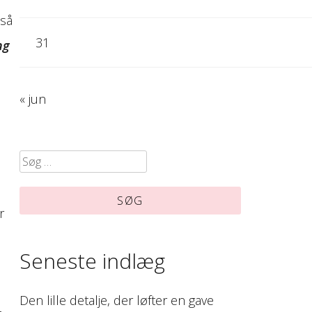
 så
31
ng
« jun
Søg
efter:
r
Seneste indlæg
Den lille detalje, der løfter en gave