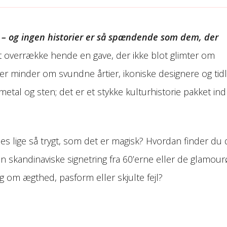
e – og ingen historier er så spændende som dem, der
at overrække hende en gave, der ikke blot glimter om
r minder om svundne årtier, ikoniske designere og tid
tal og sten; det er et stykke kulturhistorie pakket ind 
les lige så trygt, som det er magisk? Hvordan finder du 
 skandinaviske signetring fra 60’erne eller de glamou
g om ægthed, pasform eller skjulte fejl?