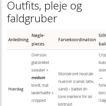
Outfits, pleje og
faldgruber
Nøgle-
Sil
Anledning
Farvekoordination
pieces
bal
Oversize
Cro
glatstrikket
buk
sweater +
vise
Monokromt neutrale
medium
→
nuancer (camel, latte,
bredt, mat
for
Hverdag
sand) – bæltet én
læderbælte +
ben;
tone mørkere for let
cropped
i tal
kontrast