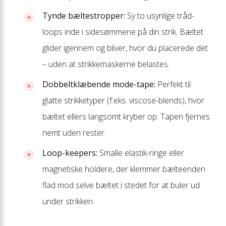
Tynde bæltestropper:
Sy to usynlige tråd-
loops inde i sidesømmene på din strik. Bæltet
glider igennem og bliver, hvor du placerede det
– uden at strikke­maskerne belastes.
Dobbeltklæbende mode-tape:
Perfekt til
glatte strikke­typer (f.eks. viscose-blends), hvor
bæltet ellers langsomt kryber op. Tapen fjernes
nemt uden rester.
Loop-keepers:
Smalle elastik-ringe eller
magnetiske holdere, der klemmer bælteenden
flad mod selve bæltet i stedet for at buler ud
under strikken.