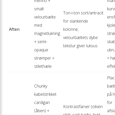
merino +
mar
smalt
kurv
Ton-i-ton sort/antracit
velourbælte
ensf
for slankende
med
kjol
Aften
kolonne;
magnetlukning
str
velourbæltets dybe
+ semi-
ska
tekstur giver luksus
opaque
ubru
strømper +
= hø
stilethæle
effe
Plac
Chunky
bælt
kabelstrikket
på h
cardigan
for
Kontrastfarver (oliven
(åben) +
afsl
strik, sort bælte, hvid