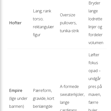
Bryder
Lang, rank
lange
Oversize
torso;
lodrette
Hofter
pullovers,
rektangulær
linjer og
tunika-strik
figur
fordeler
volumen
Løfter
fokus
opad –
undgår
A-formede
pres på
Empire
Pæreform,
sweaterkjoler,
maven,
(lige under
gravide, kort
lange
færre
barmen)
benlængde
cardigans
buler