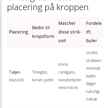
placering på kroppen
Matcher
Fordele
Bedst til
Placering
disse strik-
ift.
kropsform
snit
buler
Stoffet
strækkes
Korte
minimalt;
Taljen
Timeglas,
cardigans,
bælte
(klassisk)
kurvet, petite
sweaterkjoler
følger
med indsnit
naturligt
indhak