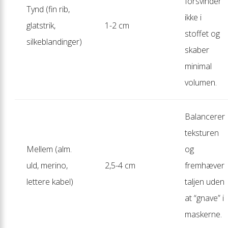
forsvinder
Tynd (fin rib,
ikke i
glatstrik,
1-2 cm
stoffet og
silkeblandinger)
skaber
minimal
volumen.
Balancerer
teksturen
Mellem (alm.
og
uld, merino,
2,5-4 cm
fremhæver
lettere kabel)
taljen uden
at “gnave” i
maskerne.