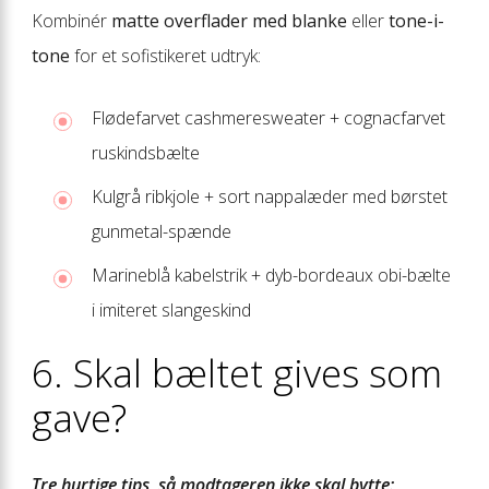
Kombinér
matte overflader med blanke
eller
tone-i-
tone
for et sofistikeret udtryk:
Flødefarvet cashmeresweater + cognacfarvet
ruskindsbælte
Kulgrå ribkjole + sort nappalæder med børstet
gunmetal-spænde
Marineblå kabelstrik + dyb-bordeaux obi-bælte
i imiteret slangeskind
6. Skal bæltet gives som
gave?
Tre hurtige tips, så modtageren ikke skal bytte: