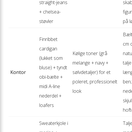
straight-jeans
skab
+ chelsea-
figur
støvler
på l
Bælt
Finribbet
cm 
cardigan
Kølige toner (grå
natu
(lukket som
melange + navy +
talje
bluse) + tyndt
Kontor
sølvdetaljer) for et
læn
obi-bælte +
poleret, professionelt
ben;
midi A-line
look
ned
nederdel +
skju
loafers
hoft
Sweaterkjole i
Talj