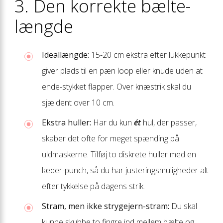
3. Den korrekte bælte­
længde
Ideallængde:
15-20 cm ekstra efter lukkepunkt
giver plads til en pæn loop eller knude uden at
ende-stykket flapper. Over knæstrik skal du
sjældent over 10 cm.
Ekstra huller:
Har du kun
ét
hul, der passer,
skaber det ofte for meget spænding på
uldmaskerne. Tilføj to diskrete huller med en
læder-punch, så du har justeringsmuligheder alt
efter tykkelse på dagens strik.
Stram, men ikke strygejern-stram:
Du skal
kunne skubbe to fingre ind mellem bælte og