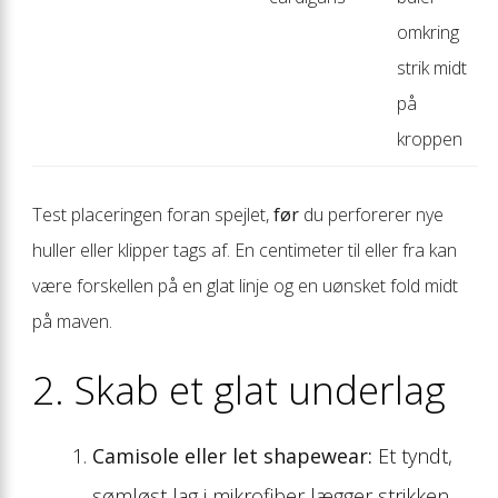
omkring
strik midt
på
kroppen
Test placeringen foran spejlet,
før
du perforerer nye
huller eller klipper tags af. En centimeter til eller fra kan
være forskellen på en glat linje og en uønsket fold midt
på maven.
2. Skab et glat underlag
Camisole eller let shapewear:
Et tyndt,
sømløst lag i mikrofiber lægger strikken