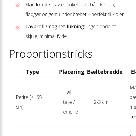
Flad knude:
Lav et enkelt overhåndsknob,
fladgør og gem under bæltet – perfekt til kjoler.
Lavprofil/magnet-lukning:
Ingen ende at
skjule, minimal fylde.
Proportionstricks
Type
Placering
Bæltebredde
E
Ma
Høj
Petite (<165
bæ
talje /
2-3 cm
cm)
med
empire
læ