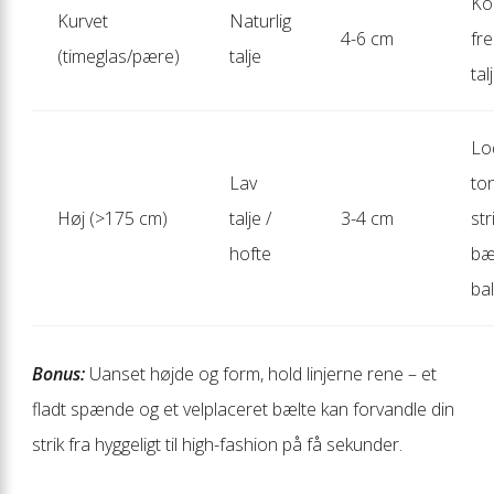
Ko
Kurvet
Naturlig
4-6 cm
fr
(timeglas/pære)
talje
tal
Lo
Lav
to
Høj (>175 cm)
talje /
3-4 cm
str
hofte
bæl
ba
Bonus:
Uanset højde og form, hold linjerne rene – et
fladt spænde og et velplaceret bælte kan forvandle din
strik fra hyggeligt til high-fashion på få sekunder.