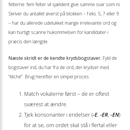
felterne: fem felter vil sjældent give samme svar som ni.
Skriver du antallet øverst på blokken – f.eks. 5, 7 eller 9
– har du allerede udelukket mange irrelevante ord og
kan hurtigt scanne hukommelsen for kandidater i
præcis den længde.
Næste skridt er de kendte krydsbogstaver.
Fyld de
bogstaver ind, du har fra de ord, der krydser med
“kliché”. Brug herefter en simpel proces:
Match vokalerne først – de er oftest
sværest at ændre.
Tjek konsonanter i endelser (
-E
,
-ER
,
-EN
)
for at se, om ordet skal stå i flertal eller