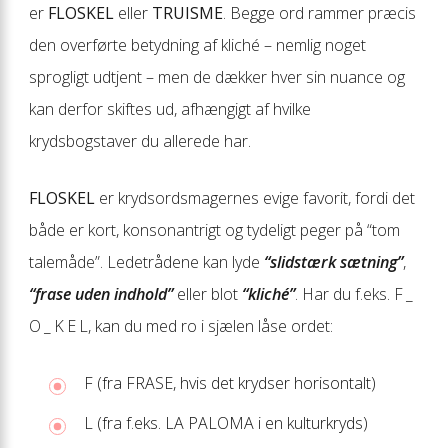
er
FLOSKEL
eller
TRUISME
. Begge ord rammer præcis
den overførte betydning af kliché – nemlig noget
sprogligt udtjent – men de dækker hver sin nuance og
kan derfor skiftes ud, afhængigt af hvilke
krydsbogstaver du allerede har.
FLOSKEL
er krydsordsmagernes evige favorit, fordi det
både er kort, konsonantrigt og tydeligt peger på “tom
talemåde”. Ledetrådene kan lyde
“slidstærk sætning”
,
“frase uden indhold”
eller blot
“kliché”
. Har du f.eks. F _
O _ K E L, kan du med ro i sjælen låse ordet:
F (fra FRASE, hvis det krydser horisontalt)
L (fra f.eks. LA PALOMA i en kulturkryds)