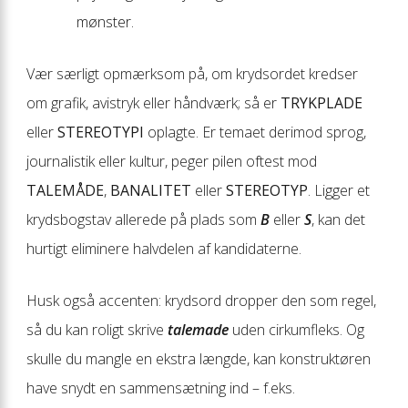
mønster.
Vær særligt opmærksom på, om krydsordet kredser
om grafik, avistryk eller håndværk; så er
TRYKPLADE
eller
STEREOTYPI
oplagte. Er temaet derimod sprog,
journalistik eller kultur, peger pilen oftest mod
TALEMÅDE
,
BANALITET
eller
STEREOTYP
. Ligger et
krydsbogstav allerede på plads som
B
eller
S
, kan det
hurtigt eliminere halvdelen af kandidaterne.
Husk også accenten: krydsord dropper den som regel,
så du kan roligt skrive
talemade
uden cirkumfleks. Og
skulle du mangle en ekstra længde, kan konstruktøren
have snydt en sammensætning ind – f.eks.