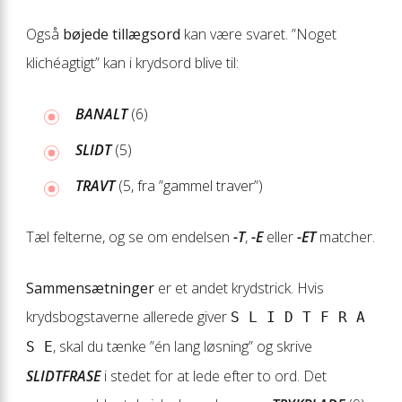
Også
bøjede tillægsord
kan være svaret. ”Noget
klichéagtigt” kan i krydsord blive til:
BANALT
(6)
SLIDT
(5)
TRAVT
(5, fra ”gammel traver”)
Tæl felterne, og se om endelsen
-T
,
-E
eller
-ET
matcher.
Sammensætninger
er et andet krydstrick. Hvis
krydsbogstaverne allerede giver
S L I D T F R A
, skal du tænke ”én lang løsning” og skrive
S E
SLIDTFRASE
i stedet for at lede efter to ord. Det