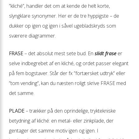
”kliché”, handler det om at kende de helt korte,
slyngklare synonymer. Her er de tre hyppigste – de
dukker op igen og igen i såvel ugebladskryds som
sværere diagrammer.
FRASE
– det absolut mest sete bud. En
slidt frase
er
selve indbegrebet af en kliché, og ordet passer elegant
på fem bogstaver. Står der fx ”fortærsket udtryk” eller
”tom vending”, kan du næsten roligt skrive FRASE med
det samme.
PLADE
– trækker på den oprindelige, tryktekniske
betydning af kliché: en metal- eller zinkplade, der
gentager det samme motiv igen og igen. I