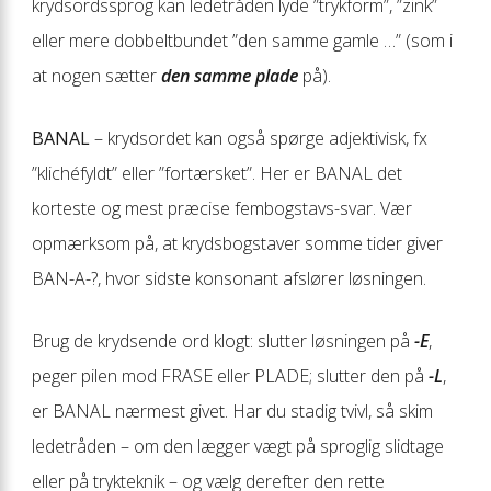
krydsordssprog kan ledetråden lyde ”trykform”, ”zink”
eller mere dobbeltbundet ”den samme gamle …” (som i
at nogen sætter
den samme plade
på).
BANAL
– krydsordet kan også spørge adjektivisk, fx
”klichéfyldt” eller ”fortærsket”. Her er BANAL det
korteste og mest præcise fembogstavs-svar. Vær
opmærksom på, at krydsbogstaver somme tider giver
BAN-A-?, hvor sidste konsonant afslører løsningen.
Brug de krydsende ord klogt: slutter løsningen på
-E
,
peger pilen mod FRASE eller PLADE; slutter den på
-L
,
er BANAL nærmest givet. Har du stadig tvivl, så skim
ledetråden – om den lægger vægt på sproglig slidtage
eller på trykteknik – og vælg derefter den rette