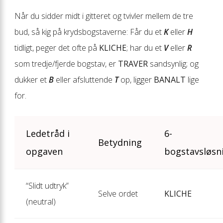
Når du sidder midt i gitteret og tvivler mellem de tre
bud, så kig på krydsbogstaverne: Får du et
K
eller
H
tidligt, peger det ofte på
KLICHE
; har du et
V
eller
R
som tredje/fjerde bogstav, er
TRAVER
sandsynlig; og
dukker et
B
eller afsluttende
T
op, ligger
BANALT
lige
for.
Ledetråd i
6-
Betydning
opgaven
bogstavsløsn
“Slidt udtryk”
Selve ordet
KLICHE
(neutral)