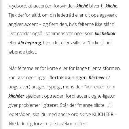
krydsord, at accenten forsvinder:
kliché
bliver til
kliche
.
Tjek derfor altid, om din ledetråd eller dit opslagsværk
angiver accent – og fjern den, hvis felterne ikke slår til.
Det gælder også i sammensætninger som
klicheblok
eller
klichepræg
, hvor det ellers ville se ”forkert” ud i
løbende tekst.
Når felterne er for korte eller for lange til entalsformen,
kan løsningen ligge i
flertalsbøjningen
.
Klicheer
(7
bogstaver) bruges hyppigt, mens den ”korrekte” form
klichéer
sjældent optræder, fordi accent og æ-ligatur
giver problemer i gitteret. Står der ”mange slidte …” i
ledetråden, skal du med andre ord skrive
KLICHEER
–
ikke lade dig forvirre af stavekontrollen.