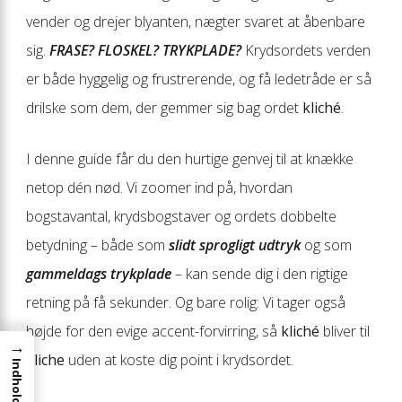
vender og drejer blyanten, nægter svaret at åbenbare
sig.
FRASE? FLOSKEL? TRYKPLADE?
Krydsordets verden
er både hyggelig og frustrerende, og få ledetråde er så
drilske som dem, der gemmer sig bag ordet
kliché
.
I denne guide får du den hurtige genvej til at knække
netop dén nød. Vi zoomer ind på, hvordan
bogstavantal, krydsbogstaver og ordets dobbelte
betydning – både som
slidt sprogligt udtryk
og som
gammeldags trykplade
– kan sende dig i den rigtige
retning på få sekunder. Og bare rolig: Vi tager også
højde for den evige accent-forvirring, så
kliché
bliver til
→
kliche
uden at koste dig point i krydsordet.
Indhold