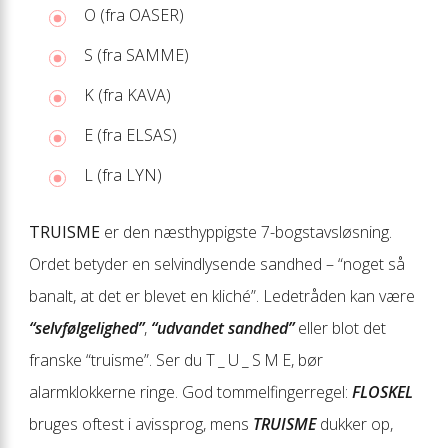
O (fra OASER)
S (fra SAMME)
K (fra KAVA)
E (fra ELSAS)
L (fra LYN)
TRUISME
er den næsthyppigste 7-bogstavsløsning.
Ordet betyder en selvindlysende sandhed – “noget så
banalt, at det er blevet en kliché”. Ledetråden kan være
“selvfølgelighed”
,
“udvandet sandhed”
eller blot det
franske “truisme”. Ser du T _ U _ S M E, bør
alarmklokkerne ringe. God tommelfingerregel:
FLOSKEL
bruges oftest i avissprog, mens
TRUISME
dukker op,