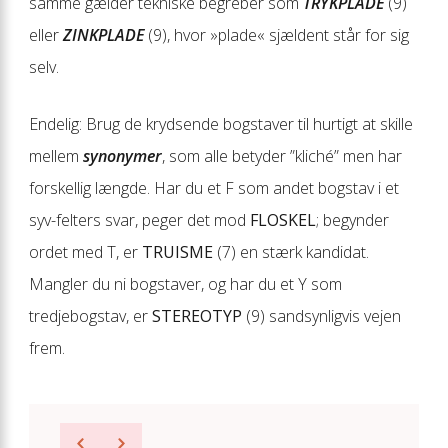
samme gælder tekniske begreber som
TRYKPLADE
(9)
eller
ZINKPLADE
(9), hvor »plade« sjældent står for sig
selv.
Endelig: Brug de krydsende bogstaver til hurtigt at skille
mellem
synonymer
, som alle betyder ”kliché” men har
forskellig længde. Har du et F som andet bogstav i et
syv-felters svar, peger det mod
FLOSKEL
; begynder
ordet med T, er
TRUISME
(7) en stærk kandidat.
Mangler du ni bogstaver, og har du et Y som
tredjebogstav, er
STEREOTYP
(9) sandsynligvis vejen
frem.