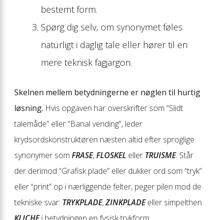
bestemt form.
Spørg dig selv, om synonymet føles
naturligt i daglig tale eller hører til en
mere teknisk fagjargon.
Skelnen mellem betydningerne er nøglen til hurtig
løsning.
Hvis opgaven har overskrifter som “Slidt
talemåde” eller “Banal vending”, leder
krydsordskonstruktøren næsten altid efter sproglige
synonymer som
FRASE
,
FLOSKEL
eller
TRUISME
. Står
der derimod “Grafisk plade” eller dukker ord som “tryk”
eller “print” op i nærliggende felter, peger pilen mod de
tekniske svar:
TRYKPLADE
,
ZINKPLADE
eller simpelthen
KLICHE
i betydningen en fysisk trykform.