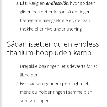
Lås:
Vælg en
endless-lås
, hvor spidsen
glider ind i det hule rør, så der ingen
hængende hængsel­dele er, der kan
trække eller nive under træning.
Sådan isætter du en endless
titanium-hoop uden kamp:
Drej (ikke bøj) ringen let sideværts for at
åbne den.
Før spidsen igennem piercing­hullet,
mens du holder ringen i samme plan
som øre­flippen.