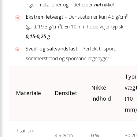
ingen metal­ioner og indeholder
nul
nikkel.
Ekstrem letvægt
– Densiteten er kun 4,5 g/cm³
(guld: 19,3 g/cm³). En 10 mm hoop vejer typisk
0,15-0,25 g
.
Sved- og saltvandsfast
– Perfekt til sport,
sommer­strand og spontane regn­byger.
Typi
Nikkel-
væg
Materiale
Densitet
indhold
(10
mm)
Titanium
4,5 g/cm³
0 %
~0,20