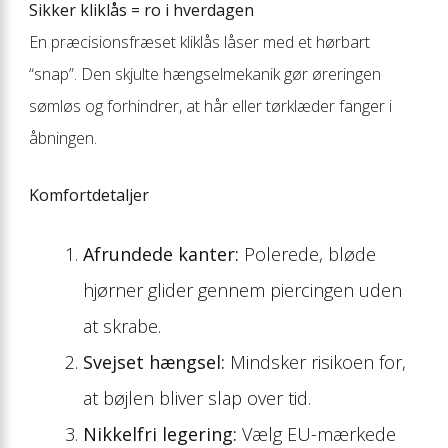
Sikker kliklås = ro i hverdagen
En præcisionsfræset kliklås låser med et hørbart
“snap”. Den skjulte hængselmekanik gør øreringen
sømløs og forhindrer, at hår eller tørklæder fanger i
åbningen.
Komfortdetaljer
Afrundede kanter:
Polerede, bløde
hjørner glider gennem piercingen uden
at skrabe.
Svejset hængsel:
Mindsker risikoen for,
at bøjlen bliver slap over tid.
Nikkelfri legering:
Vælg EU-mærkede