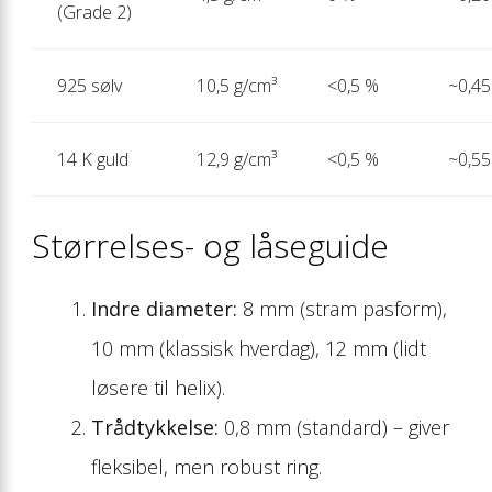
(Grade 2)
925 sølv
10,5 g/cm³
<0,5 %
~0,45
14 K guld
12,9 g/cm³
<0,5 %
~0,55
Størrelses- og låseguide
Indre diameter:
8 mm (stram pasform),
10 mm (klassisk hverdag), 12 mm (lidt
løsere til helix).
Trådtykkelse:
0,8 mm (standard) – giver
fleksibel, men robust ring.