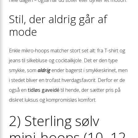
hele dagen – også når du sover eller dyrker let motion.
Stil, der aldrig går af
mode
Enkle mikro-hoops matcher stort set alt: fra T-shirt og
jeans til silke­bluse og cocktail­kjole. Det er den type
smykke, som
aldrig
ender bagerst i smykkeskrinet, men
i stedet bliver en trofast hverdags­favorit. Derfor er de
også en
tidløs gaveidé
til hende, der sætter pris på
diskret luksus og kompromisløs komfort.
2) Sterling sølv
mini-hoops (10–12