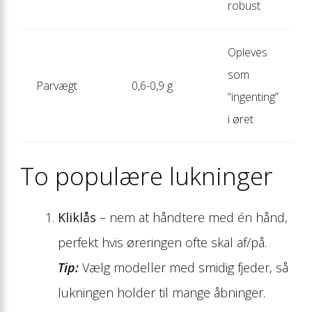
robust
Opleves
som
Parvægt
0,6-0,9 g
“ingenting”
i øret
To populære lukninger
Kliklås
– nem at håndtere med én hånd,
perfekt hvis øreringen ofte skal af/på.
Tip:
Vælg modeller med smidig fjeder, så
lukningen holder til mange åbninger.