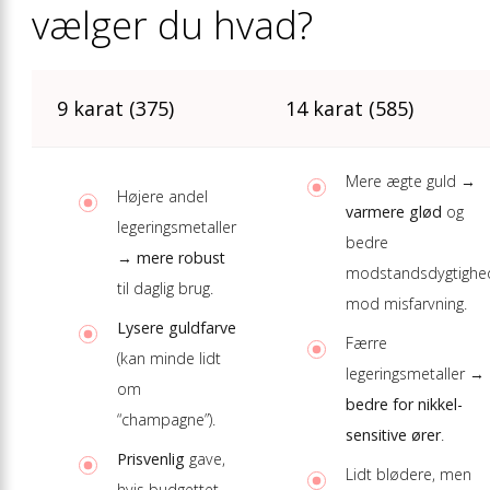
vælger du hvad?
9 karat (375)
14 karat (585)
Mere ægte guld →
Højere andel
varmere glød
og
legeringsmetaller
bedre
→
mere robust
modstandsdygtighe
til daglig brug.
mod misfarvning.
Lysere guldfarve
Færre
(kan minde lidt
legeringsmetaller →
om
bedre for nikkel-
“champagne”).
sensitive ører
.
Prisvenlig
gave,
Lidt blødere, men
hvis budgettet