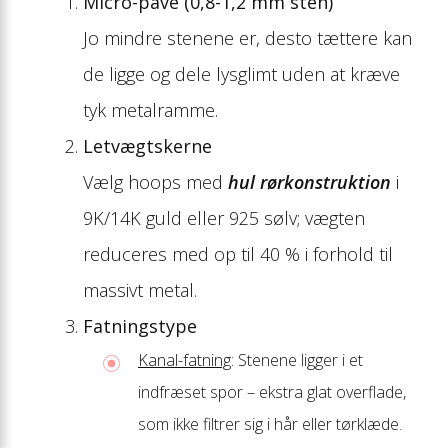
Micro-pavé (0,8-1,2 mm sten)
Jo mindre stenene er, desto tættere kan
de ligge og dele lysglimt uden at kræve
tyk metalramme.
Letvægtskerne
Vælg hoops med
hul rørkonstruktion
i
9K/14K guld eller 925 sølv; vægten
reduceres med op til 40 % i forhold til
massivt metal.
Fatningstype
Kanal-fatning
: Stenene ligger i et
indfræset spor – ekstra glat overflade,
som ikke filtrer sig i hår eller tørklæde.