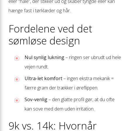
eller “hale”, der stikker ud og skaber tyngde eller kan
hænge fast i tørklæder og hår.
Fordelene ved det
sømløse design
Nul synlig lukning
– ringen ser ubrudt ud hele
vejen rundt.
Ultra-let komfort
– ingen ekstra mekanik =
færre gram der trækker i øreflippen.
Sov-venlig
– den glatte profil gør, at du ofte
kan sove med dem uden irritation.
9k vs. 14k: Hvornår