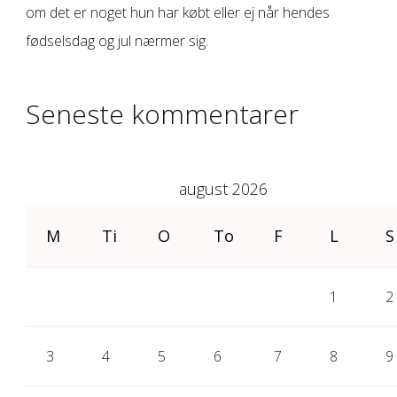
om det er noget hun har købt eller ej når hendes
fødselsdag og jul nærmer sig.
Seneste kommentarer
august 2026
M
Ti
O
To
F
L
S
1
2
3
4
5
6
7
8
9