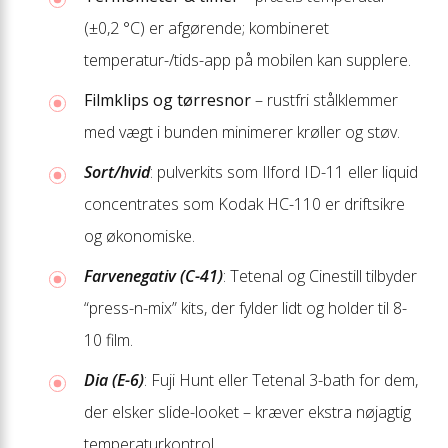
(±0,2 °C) er afgørende; kombineret
temperatur-/tids-app på mobilen kan supplere.
Filmklips og tørresnor
– rustfri stålklemmer
med vægt i bunden minimerer krøller og støv.
Sort/hvid
: pulverkits som Ilford ID-11 eller liquid
concentrates som Kodak HC-110 er driftsikre
og økonomiske.
Farvenegativ (C-41)
: Tetenal og Cinestill tilbyder
“press-n-mix” kits, der fylder lidt og holder til 8-
10 film.
Dia (E-6)
: Fuji Hunt eller Tetenal 3-bath for dem,
der elsker slide-looket – kræver ekstra nøjagtig
temperaturkontrol.