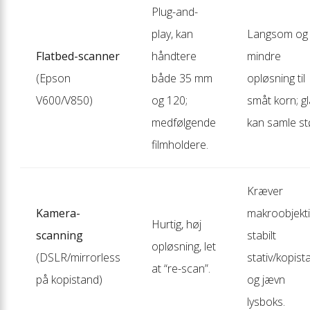
Plug-and-
play, kan
Langsom og
Flatbed-scanner
håndtere
mindre
(Epson
både 35 mm
opløsning til
V600/V850)
og 120;
småt korn; g
medfølgende
kan samle st
filmholdere.
Kræver
Kamera-
makroobjekti
Hurtig, høj
scanning
stabilt
opløsning, let
(DSLR/mirrorless
stativ/kopist
at “re-scan”.
på kopistand)
og jævn
lysboks.