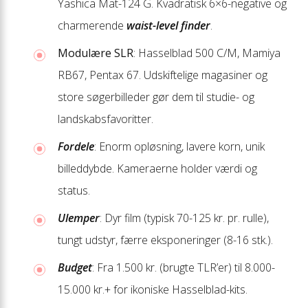
Yashica Mat-124 G. Kvadratisk 6×6-negative og
charmerende
waist-level finder
.
Modulære SLR
: Hasselblad 500 C/M, Mamiya
RB67, Pentax 67. Udskiftelige magasiner og
store søger­billeder gør dem til studie- og
landskabs­favoritter.
Fordele
: Enorm opløsning, lavere korn, unik
billed­dybde. Kamera­erne holder værdi og
status.
Ulemper
: Dyr film (typisk 70-125 kr. pr. rulle),
tungt udstyr, færre eksponeringer (8-16 stk.).
Budget
: Fra 1.500 kr. (brugte TLR’er) til 8.000-
15.000 kr.+ for ikoniske Hasselblad-kits.