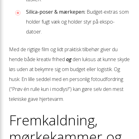
Silica-poser & mærkepen:
Budget-extras som
holder fugt væk og holder styr på ekspo-
datoer.
Med de rigtige film og lidt praktisk tilbehør giver du
hende både kreativ frihed
og
den luksus at kunne skyde
løs uden at bekymre sig om budget eller logistik. Og
husk: En lille seddel med en personlig foto­udfordring
(“Prøv én rulle kun i modlys!”) kan gøre selv den mest
tekniske gave hjertevarm.
Fremkaldning,
mørkekammer og