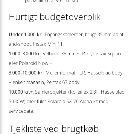
packs film (ca. 90-170 kr.).
Hurtigt budgetoverblik
Under 1.000 kr.
: Engangs­kameraer, brugt 35 mm point-
and-shoot, Instax Mini 11.
1.000-3.000 kr.
: Velholdt 35 mm SLR-kit, Instax Square
eller Polaroid Now +.
3.000-10.000 kr.
: Mellemformat TLR, Hasselblad body
+ enkelt magasin, Pentax 67 body.
10.000 kr.+
: Samler­objekter (Rolleiflex 2.8F, Hasselblad
503CW) eller fuldt Polaroid SX-70 Alpha-kit med
servicedata.
Tjekliste ved brugtkøb