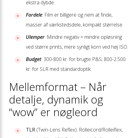
ekstra dybde.
Fordele
: Film er billigere og nem at finde,
masser af værksteds­dele, kompakt størrelse.
Ulemper
: Mindre negativ = mindre opløsning
ved større prints, mere synligt korn ved høj ISO.
Budget
: 300-800 kr. for brugte P&S; 800-2.500
kr. for SLR med standard­optik.
Mellemformat – Når
detalje, dynamik og
“wow” er nøgleord
TLR
(Twin-Lens Reflex): Rolleicord/Rolleiflex,