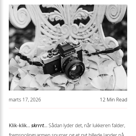
marts 17, 2026
12 Min Read
Klik-klik…
skrrrt
…
Sådan lyder det, når lukkeren falder,
fremspolingsarmen snurrer og et nyt billede lander på