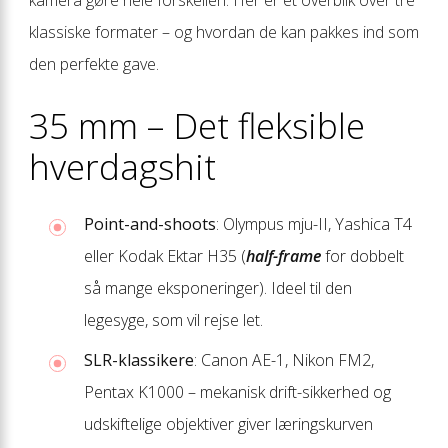
kamera gøre hele forskellen. Her er et overblik over tre
klassiske formater – og hvordan de kan pakkes ind som
den perfekte gave.
35 mm – Det fleksible
hverdagshit
Point-and-shoots
: Olympus mju-II, Yashica T4
eller Kodak Ektar H35 (
half-frame
for dobbelt
så mange eksponeringer). Ideel til den
legesyge, som vil rejse let.
SLR-klassikere
: Canon AE-1, Nikon FM2,
Pentax K1000 – mekanisk drift-sikkerhed og
udskiftelige objektiver giver lærings­kurven