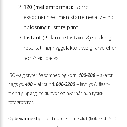
120 (mellemformat):
Færre
eksponeringer men større negativ – høj
opløsning til store print.
Instant (Polaroid/Instax):
Øjeblikkeligt
resultat, høj hyggefaktor; vælg farve eller
sort/hvid packs.
ISO-valg styrer følsomhed og korn:
100-200
= skarpt
dagslys,
400
= allround,
800-3200
= lavt lys & flash-
friendly. Spørg ind til, hvor og hvornår hun typisk
fotograferer.
Opbevaringstip:
Hold uåbnet film køligt (køleskab 5 °C)