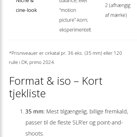
Niche &
balance, eller
2 (afhængig
cine-look
“motion
af mærke)
picture”-korn;
eksperimentelt
*Prisniveauer er cirkatal pr. 36 eks. (35 mm) eller 120
rulle i DK, primo 2024.
Format & iso – Kort
tjekliste
35 mm:
Mest tilgængelig, billige fremkald,
passer til de fleste SLR’er og point-and-
shoots.