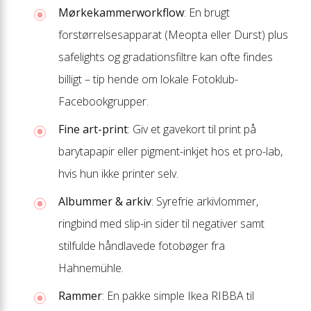
Mørkekammer­workflow
: En brugt
forstørrelsesapparat (Meopta eller Durst) plus
safelights og gradationsfiltre kan ofte findes
billigt – tip hende om lokale Fotoklub-
Facebookgrupper.
Fine art-print
: Giv et gavekort til print på
barytapapir eller pigment-inkjet hos et pro-lab,
hvis hun ikke printer selv.
Albummer & arkiv
: Syrefrie arkivlommer,
ringbind med slip-in sider til negativer samt
stilfulde håndlavede fotobøger fra
Hahnemühle.
Rammer
: En pakke simple Ikea RIBBA til