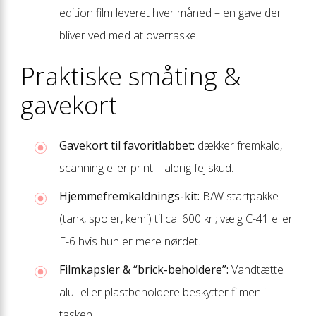
edition film leveret hver måned – en gave der
bliver ved med at overraske.
Praktiske småting &
gavekort
Gavekort til favorit­labbet:
dækker fremkald,
scanning eller print – aldrig fejlskud.
Hjemme­fremkaldnings-kit:
B/W startpakke
(tank, spoler, kemi) til ca. 600 kr.; vælg C-41 eller
E-6 hvis hun er mere nørdet.
Filmkapsler & “brick-beholdere”:
Vandtætte
alu- eller plastbeholdere beskytter filmen i
tasken.