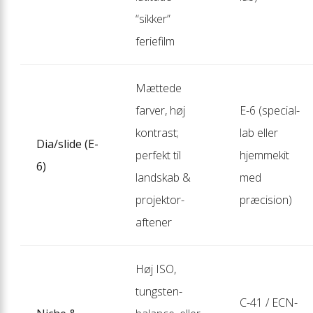
“sikker”
feriefilm
Mættede
farver, høj
E-6 (special­
kontrast;
lab eller
Dia/slide (E-
perfekt til
hjemme­kit
6)
landskab &
med
projektor­
præcision)
aftener
Høj ISO,
tungsten-
C-41 / ECN-