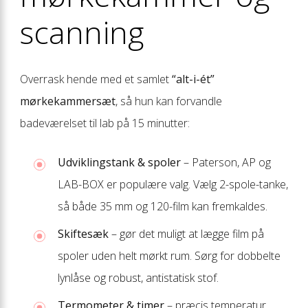
scanning
Overrask hende med et samlet
“alt-i-ét”
mørkekammersæt
, så hun kan forvandle
badeværelset til lab på 15 minutter:
Udviklingstank & spoler
– Paterson, AP og
LAB-BOX er populære valg. Vælg 2-spole-tanke,
så både 35 mm og 120-film kan fremkaldes.
Skiftesæk
– gør det muligt at lægge film på
spoler uden helt mørkt rum. Sørg for dobbelte
lynlåse og robust, antistatisk stof.
Termometer & timer
– præcis temperatur