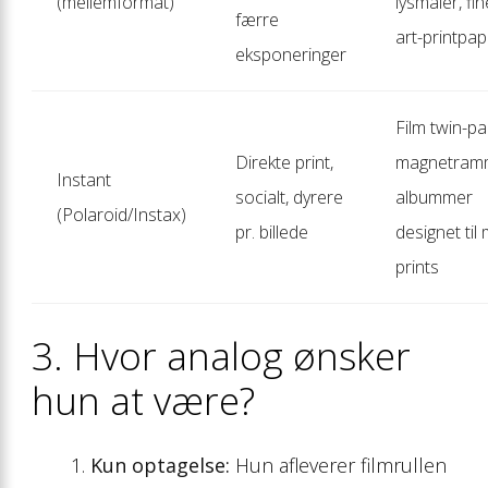
(mellemformat)
lysmåler, fin
færre
art-printpap
eksponeringer
Film twin-pa
Direkte print,
magnetram
Instant
socialt, dyrere
albummer
(Polaroid/Instax)
pr. billede
designet til 
prints
3. Hvor analog ønsker
hun at være?
Kun optagelse:
Hun afleverer filmrullen