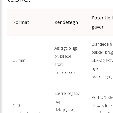
Potentiell
Format
Kendetegn
gaver
Blandede fi
Alsidigt, billigt
pakker, bru
pr. billede,
35 mm
SLR-objektiv
stort
nye
filmbibliotek
lysforseglin
Større negativ,
Portra 160
høj
120
i 5-pak, frisk
detaljegrad,