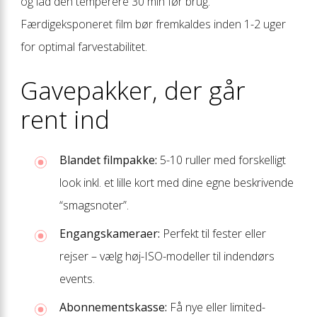
og lad den temperere 30 min før brug.
Færdigeksponeret film bør fremkaldes inden 1-2 uger
for optimal farvestabilitet.
Gavepakker, der går
rent ind
Blandet film­pakke:
5-10 ruller med forskelligt
look inkl. et lille kort med dine egne beskrivende
“smagsnoter”.
Engangs­kameraer:
Perfekt til fester eller
rejser – vælg høj-ISO-modeller til indendørs
events.
Abonnementskasse:
Få nye eller limited-