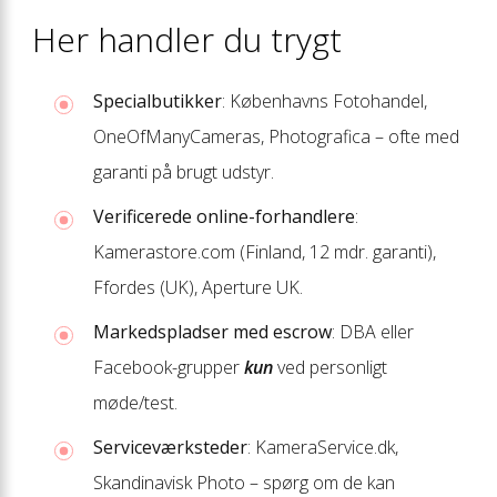
Her handler du trygt
Special­butikker
: Københavns Foto­handel,
OneOfManyCameras, Photografica – ofte med
garanti på brugt udstyr.
Verificerede online-forhandlere
:
Kamerastore.com (Finland, 12 mdr. garanti),
Ffordes (UK), Aperture UK.
Markeds­pladser med escrow
: DBA eller
Facebook-grupper
kun
ved personligt
møde/test.
Serviceværksteder
: KameraService.dk,
Skandinavisk Photo – spørg om de kan