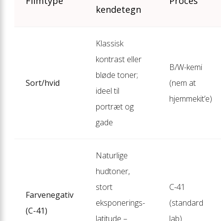
Filmtype
Proces
kendetegn
Klassisk
kontrast eller
B/W-kemi
bløde toner;
Sort/hvid
(nem at
ideel til
hjemmekit’e)
portræt og
gade
Naturlige
hudtoner,
stort
C-41
Farvenegativ
eksponerings­
(standard
(C-41)
latitude –
lab)