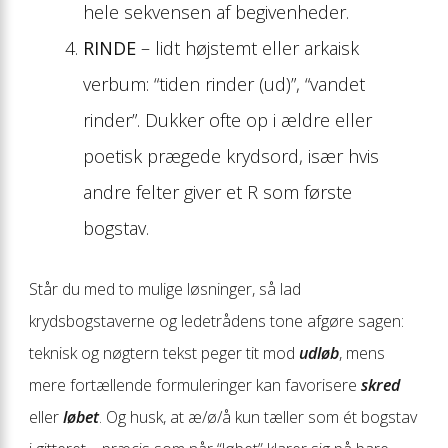
hele sekvensen af begivenheder.
RINDE
– lidt højstemt eller arkaisk
verbum: “tiden rinder (ud)”, “vandet
rinder”. Dukk­er ofte op i ældre eller
poetisk prægede krydsord, især hvis
andre felter giver et R som første
bogstav.
Står du med to mulige løsninger, så lad
krydsbogstaverne og ledetrådens tone afgøre sagen:
teknisk og nøgtern tekst peger tit mod
udløb
, mens
mere fortællende formuleringer kan favorisere
skred
eller
løbet
. Og husk, at æ/ø/å kun tæller som ét bogstav