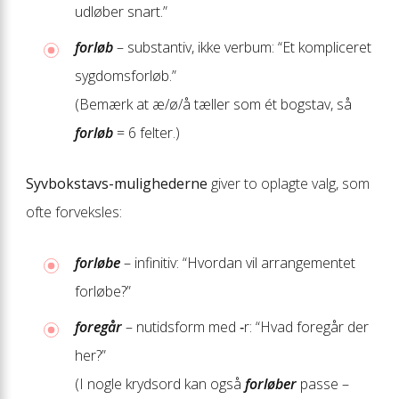
udløber snart.”
forløb
– substantiv, ikke verbum: “Et kompliceret
sygdomsforløb.”
(Bemærk at æ/ø/å tæller som ét bogstav, så
forløb
= 6 felter.)
Syvbokstavs-mulighederne
giver to oplagte valg, som
ofte forveksles:
forløbe
– infinitiv: “Hvordan vil arrangementet
forløbe?”
foregår
– nutidsform med ‑r: “Hvad foregår der
her?”
(I nogle krydsord kan også
forløber
passe –