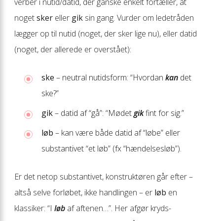
verber i nutid/datid, der ganske enkelt fortæller, at
noget
sker
eller
gik
sin gang. Vurder om ledetråden
lægger op til nutid (noget, der sker lige nu), eller datid
(noget, der allerede er overstået):
ske
– neutral nutidsform: “Hvordan
kan
det
ske?”
gik
– datid af “gå”: “Mødet
gik
fint for sig.”
løb
– kan være både datid af “løbe” eller
substantivet “et løb” (fx “hændelses­løb”).
Er det netop substantivet, konstruktøren går efter –
altså selve forløbet, ikke handlingen – er
løb
en
klassiker: “I
løb
af aftenen…”. Her afgør kryds­