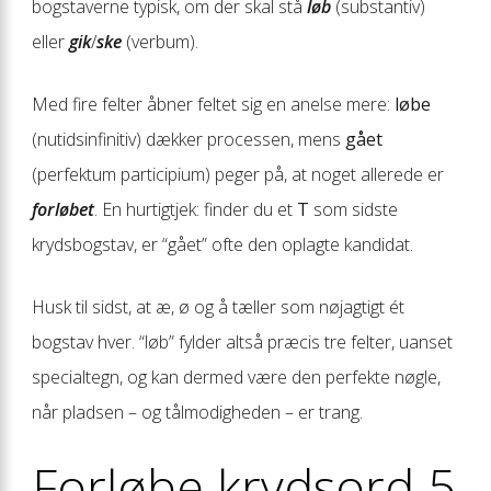
bogstaverne typisk, om der skal stå
løb
(substantiv)
eller
gik
/
ske
(verbum).
Med fire felter åbner feltet sig en anelse mere:
løbe
(nutids­infinitiv) dækker processen, mens
gået
(perfektum participium) peger på, at noget allerede er
forløbet
. En hurtigtjek: finder du et
T
som sidste
krydsbogstav, er “gået” ofte den oplagte kandidat.
Husk til sidst, at æ, ø og å tæller som nøjagtigt ét
bogstav hver. “løb” fylder altså præcis tre felter, uanset
specialtegn, og kan dermed være den perfekte nøgle,
når pladsen – og tålmodigheden – er trang.
Forløbe krydsord 5