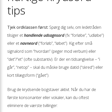
tips
Tjek ordklassen først:
Spørg dig selv, om ledetråden
tilsiger et
handlende udsagnsord
(fx “forløbe”, “udløbe”)
eller et
navneord
(“forløb”, “løbet”). Kig efter små
signalord som “hvordan” (peger mod verbum) eller
“det”/“et” (ofte substantiv). Er der en tidsangivelse – “i
går”, “netop” – skal du måske bruge datid (“skred”) eller
kort tillægsform (“gået”).
Brug de krydsende bogstaver aktivt. Når du har de
første konsonanter eller vokaler, kan du oftest
eliminere de værste tvillinger: