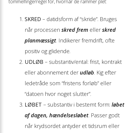
tommelfingerregel for, hvornår de rammer plet:
SKRED
– datidsform af “skride”. Bruges
når processen
skred frem
eller
skred
planmæssigt
. Indikerer fremdrift, ofte
positiv og glidende.
UDLØB
– substantiv/ental: frist, kontrakt
eller abonnement der
udløb
. Kig efter
ledetråde som “fristens forløb” eller
“datoen hvor noget slutter”.
LØBET
– substantiv i bestemt form:
løbet
af dagen, hændelsesløbet
. Passer godt
når krydsordet antyder et tidsrum eller