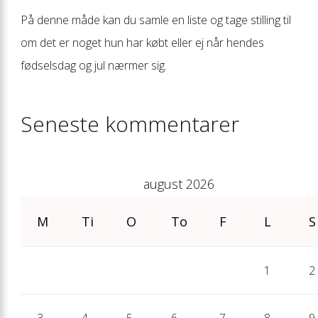
På denne måde kan du samle en liste og tage stilling til
om det er noget hun har købt eller ej når hendes
fødselsdag og jul nærmer sig.
Seneste kommentarer
august 2026
M
Ti
O
To
F
L
S
1
2
3
4
5
6
7
8
9