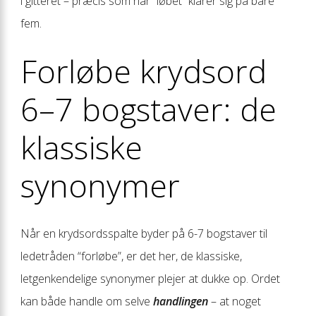
i gitteret – præcis som når “løbet” klarer sig på bare
fem.
Forløbe krydsord
6–7 bogstaver: de
klassiske
synonymer
Når en krydsordsspalte byder på 6-7 bogstaver til
ledetråden “forløbe”, er det her, de klassiske,
letgenkendelige synonymer plejer at dukke op. Ordet
kan både handle om selve
handlingen
– at noget