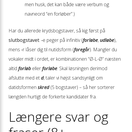
men husk, det kan både være verbum og
navneord “en forløber”.)
Har du allerede krydsbogstaver, så kig først på
slutbogstavet
: ‑e peger på infinitiv (
forløbe
,
udløbe
),
mens ‑r låser dig til nutidsform (
foregår
). Mangler du
vokaler midt i ordet, er kombinationen “Ø-L-Ø” næsten
altid
forløb
eller
forløbe
. Skal løsningen derimod
afslutte med et
d
, taler vi højst sandsynligt om
datidsformen
skred
(5 bogstaver) – så her sorterer
længden hurtigt de forkerte kandidater fra.
Længere svar og