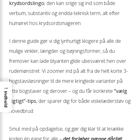
krydsordslingo
; den kan snige sig ind som både
verbum, substantiv og endda teknisk term, alt efter
humøret hos krydsords­mageren.
I denne guide gør vi dig lynhurtigt klogere på alle de
mulige vinkler, længder og bøjningsformer, så du
fremover kan lade blyanten glide ubesværet hen over
rudemønstret. Vi zoomer ind på alt fra de helt korte 3-
bogstavsløsninger til de mere kringlede varianter på
→
otte bogstaver og derover – og du får konkrete
“vælg
Indhold
rigtigt”-tips
, der sparer dig for både viskelæderstøv og
hovedbrud.
Smut med på opdagelse, og gør dig klar til at knække
koden én gang for alle –
det forløber næppe dårligt
,