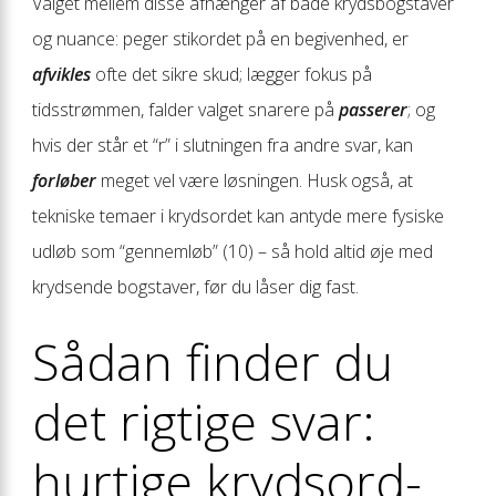
Valget mellem disse afhænger af både krydsbogstaver
og nuance: peger stikordet på en begivenhed, er
afvikles
ofte det sikre skud; lægger fokus på
tidsstrømmen, falder valget snarere på
passerer
; og
hvis der står et “r” i slutningen fra andre svar, kan
forløber
meget vel være løsningen. Husk også, at
tekniske temaer i krydsordet kan antyde mere fysiske
udløb som “gennemløb” (10) – så hold altid øje med
krydsende bogstaver, før du låser dig fast.
Sådan finder du
det rigtige svar:
hurtige krydsord-