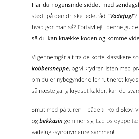
Har du nogensinde siddet med søndagskr
stødt på den drilske ledetråd:
“Vadefugl”
?
hvad gør man så? Fortvivl ej! I denne guide
så du kan knække koden og komme videre
Vi gennemgår alt fra de korte klassikere 
kobbersneppe
, og vi krydrer listen med p
om du er nybegynder eller rutineret kryds
så næste gang krydset kalder, kan du sv
Smut med på turen – både til Rold Skov, V
og
bekkasin
gemmer sig. Lad os dyppe tæer
vadefugl-synonymerne sammen!