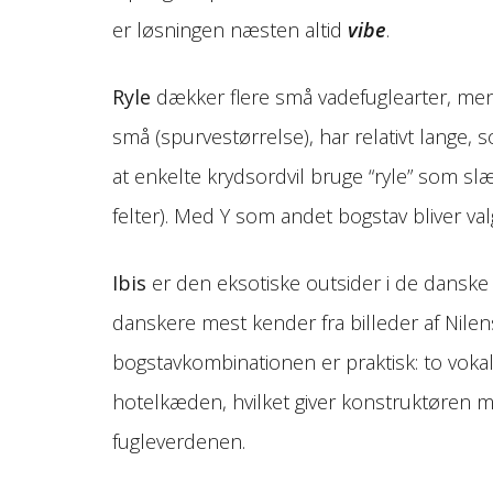
er løsningen næsten altid
vibe
.
Ryle
dækker flere små vadefuglearter, men
små (spurvestørrelse), har relativt lange, 
at enkelte krydsordvil bruge “ryle” som slæ
felter). Med Y som andet bogstav bliver valg
Ibis
er den eksotiske outsider i de danske
danskere mest kender fra billeder af Nile
bogstavkombinationen er praktisk: to vokale
hotelkæden, hvilket giver konstruktøren mu
fugleverdenen.