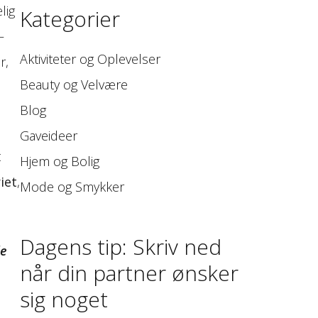
lig
Kategorier
–
Aktiviteter og Oplevelser
r,
Beauty og Velvære
Blog
Gaveideer
t
Hjem og Bolig
iet
,
Mode og Smykker
Dagens tip: Skriv ned
le
når din partner ønsker
sig noget