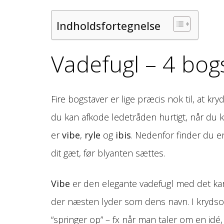
Indholdsfortegnelse
Vadefugl – 4 bog
Fire bogstaver er lige præcis nok til, at kr
du kan afkode ledetråden hurtigt, når du 
er
vibe
,
ryle
og
ibis
. Nedenfor finder du e
dit gæt, før blyanten sættes.
Vibe
er den elegante vadefugl med det karak
der næsten lyder som dens navn. I kryds
“springer op” – fx når man taler om en idé,