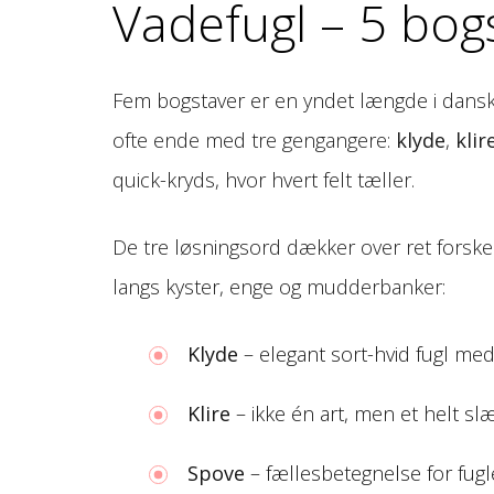
Vadefugl – 5 bog
Fem bogstaver er en yndet længde i danske 
ofte ende med tre gengangere:
klyde
,
klir
quick-kryds, hvor hvert felt tæller.
De tre løsningsord dækker over ret forske
langs kyster, enge og mudderbanker:
Klyde
– elegant sort-hvid fugl 
Klire
– ikke én art, men et helt slæ
Spove
– fællesbetegnelse for fugle