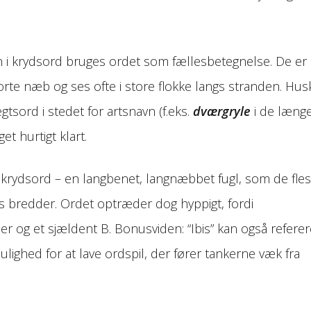
 i krydsord bruges ordet som fællesbetegnelse. De er
sorte næb og ses ofte i store flokke langs stranden. Hus
gtsord i stedet for artsnavn (f.eks.
dværgryle
i de læng
et hurtigt klart.
 krydsord – en langbenet, langnæbbet fugl, som de fles
ns bredder. Ordet optræder dog hyppigt, fordi
r og et sjældent B. Bonusviden: “Ibis” kan også referere
lighed for at lave ordspil, der fører tankerne væk fra