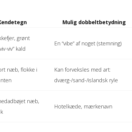
Kendetegn
Mulig dobbelt­betydning
kefjer, grønt
En “vibe” af noget (stemning)
viv-viv” kald
sort næb, flokke i
Kan forveksles med art:
anten
dværg-/sand-/islandsk ryle
nedadbøjet næb,
Hotelkæde, mærke­navn
sk