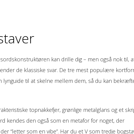
staver
ydsordskonstruktøren kan drille dig – men også nok til, a
kender de klassiske svar. De tre mest populære kortfo
n lyn­guide til at skelne mellem dem, så du kan bekræft
teristiske topnakkefjer, grønlige metalglans og et skri
ord kendes den også som en metafor for noget, der
 der “letter som en vibe”. Har du et V som tredje bogsta