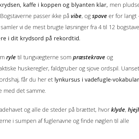
ydsen, kaffe i koppen og blyanten klar,
men pludse
 Bogstaverne passer ikke på
vibe
, og
spove
er for langt 
 samler vi de mest brugte løsninger fra 4 til 12 bogstave
 i dit krydsord på rekordtid.
som
ryle
til tungvægt­erne som
præstekrave
og
raktiske huskeregler, faldgruber og sjove ordspil. Uanse
ordshaj, får du her et
lynkursus i vadefugle-vokabular
are med det samme.
adehavet og alle de steder på brættet, hvor
klyde
,
hjej
ne i sumpen af fuglenavne og finde nøglen til alle