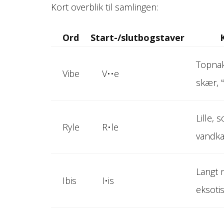
Kort overblik til samlingen:
Ord
Start-/slutbogstaver
Topnak
Vibe
V••e
skær, “
Lille, 
Ryle
R•le
vandk
Langt 
Ibis
I•is
eksoti