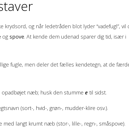
staver
krydsord, og når ledetråden blot lyder “vadefugl”, vil
e
og
spove
. At kende dem udenad sparer dig tid, især i
llige fugle, men deler det fælles kendetegn, at de færd
med opadbøjet næb; husk den stumme
e
til sidst.
gtsnavn (sort-, hvid-, grøn-, mudder-klire osv.).
 med langt krumt næb (stor-, lille-, regn-, småspove).