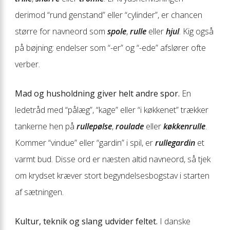
derimod “rund genstand” eller “cylinder”, er chancen
større for navneord som
spole
,
rulle
eller
hjul
. Kig også
på bøjning: endelser som “-er” og “-ede” afslører ofte
verber.
Mad og husholdning giver helt andre spor.
En
ledetråd med “pålæg”, “kage” eller “i køkkenet” trækker
tankerne hen på
rullepølse
,
roulade
eller
køkkenrulle
.
Kommer “vindue” eller “gardin” i spil, er
rullegardin
et
varmt bud. Disse ord er næsten altid navneord, så tjek
om krydset kræver stort begyndelsesbogstav i starten
af sætningen.
Kultur, teknik og slang udvider feltet.
I danske