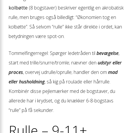
kolbøtte
(8 bogstaver) beskriver egentlig en akrobatisk
rulle, men bruges også billedligt: “Økonomien tog en
kolbøtte”. Så selvom “rulle” ikke står direkte i ordet, kan
betydningen være spot-on.
Tommelfingerregel: Spørger ledetråden til
bevægelse
,
start med trille/snurre/tromle; nævner den
udstyr eller
proces
, overvej udrulle/oprulle; handler den om
mad
eller husholdning
, så kig på roulade eller hårrulle.
Kombinér disse pejlemærker med de bogstaver, du
allerede har i krydset, og du knækker 6-8-bogstavs
“rulle” på få sekunder.
Rulle – 9-11+