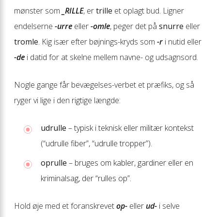
mønster som
_RILLE
, er
trille
et oplagt bud. Ligner
endelserne
-urre
eller
-omle
, peger det på
snurre
eller
tromle
. Kig især efter bøjnings-kryds som
-r
i nutid eller
-de
i datid for at skelne mellem navne- og udsagnsord.
Nogle gange får bevægelses-verbet et præfiks, og så
ryger vi lige i den rigtige længde:
udrulle
– typisk i teknisk eller militær kontekst
(“udrulle fiber”, “udrulle tropper”).
oprulle
– bruges om kabler, gardiner eller en
kriminalsag, der “rulles op”.
Hold øje med et foranskrevet
op-
eller
ud-
i selve