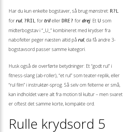
Har du kun enkelte bogstaver, så brug mønstret:
R?L
for
rul
,
for
tril
eller
for
drej
. Et
U
som
?RIL
DRE?
midterbogstav i “_U_” kombineret med krydser fra
nabofelter peger næsten altid på
rul
, da få andre 3-
bogstavsord passer samme kategori.
Husk også de overførte betydninger: Et “godt rul” i
fitness-slang (ab-roller), “et rul” som teater-replik, eller
“rul film” i instruktør-sprog. Så selv om felterne er små,
kan indholdet være alt fra motion til kultur – men svaret
er oftest det samme korte, kompakte ord.
Rulle krydsord 5