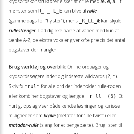
krydsordskonstruktører elsker at drille med
æ, ø, å
. Et
mønster som
kan blive til
rølle
R_ _ L_E
(gammeldags for “hylster”), mens
kan skjule
_R_LL_Æ
rullestænger
. Lad dig ikke narre af vanen med kun at
tænke A-Z; de ekstra vokaler giver ofte præcis det antal
bogstaver der mangler.
Brug værktøj og overblik:
Online ordbøger og
krydsordssøgere lader dig indsætte wildcards (
,
).
?
*
Skriv fx
for alle ord der indeholder rulle-roden
*rul*
eller kombiner bogstaver og længde:
. Et
_r_ll_ (6)
hurtigt opslag viser både kendte løsninger og kuriøse
muligheder som
krølle
(metafor for “lille twist”) eller
matador-rulle
(slang for et pengebælte). Brug listen til