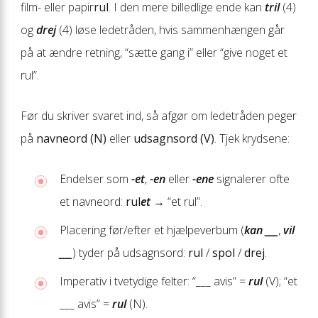
film- eller papir
rul
. I den mere billedlige ende kan
tril
(4)
og
drej
(4) løse ledetråden, hvis sammenhængen går
på at ændre retning, “sætte gang i” eller “give noget et
rul”.
Før du skriver svaret ind, så afgør om ledetråden peger
på
navneord (N)
eller
udsagnsord (V)
. Tjek krydsene:
Endelser som
-et
,
-en
eller
-ene
signalerer ofte
et navneord:
rul
et
→ “et rul”.
Placering før/efter et hjælpeverbum (
kan ___
,
vil
___
) tyder på udsagnsord:
rul
/
spol
/
drej
.
Imperativ i tvetydige felter: “___ avis” =
rul
(V); “et
___ avis” =
rul
(N).