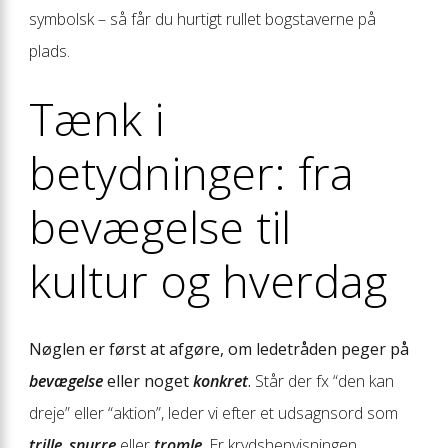
symbolsk – så får du hurtigt rullet bogstaverne på
plads.
Tænk i
betydninger: fra
bevægelse til
kultur og hverdag
Nøglen er først at afgøre, om ledetråden peger på
bevægelse
eller noget
konkret
.
Står der fx “den kan
dreje” eller “aktion”, leder vi efter et udsagnsord som
trille
,
snurre
eller
tromle
. Er krydshenvisningen