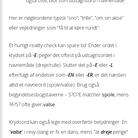
også ofte, blot som udsagnsord i navnemåde.
Her er nøgleordene typisk “sno”, “trille”, “om sin akse”
eller vejledninger som “få til at køre rundt”.
Et hurtigt reality-check kan spare tid: Ender ordet i
krydset på
-E
, peger det oftest på udsagnsordet i
navnemåde (dreje/rulle). Slutter det på
-E
eller
-L
efterfulgt af endelser som
-EN
eller
-ER
, er det næsten
altid et navneord (spole/valse). Brug også
begyndelsesbogstaverne – S?O?E matcher
spole
, mens
?A?S? ofte giver
valse
.
Krydsord kan også lege med overførte betydninger: En
“
valse
” i revy-slang er fx en dans, mens “at
dreje
penge”