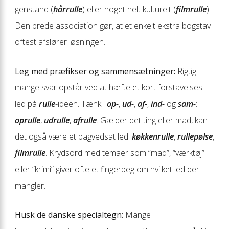
genstand (
hårrulle
) eller noget helt kulturelt (
filmrulle
).
Den brede association gør, at et enkelt ekstra bogstav
oftest afslører løsningen.
Leg med præfikser og sammensætninger:
Rigtig
mange svar opstår ved at hæfte et kort forstavelses-
led på
rulle
-ideen. Tænk i
op-
,
ud-
,
af-
,
ind-
og
sam-
:
oprulle
,
udrulle
,
afrulle
. Gælder det ting eller mad, kan
det også være et bagvedsat led:
køkkenrulle
,
rullepølse
,
film­rulle
. Krydsord med temaer som “mad”, “værktøj”
eller “krimi” giver ofte et fingerpeg om hvilket led der
mangler.
Husk de danske specialtegn:
Mange