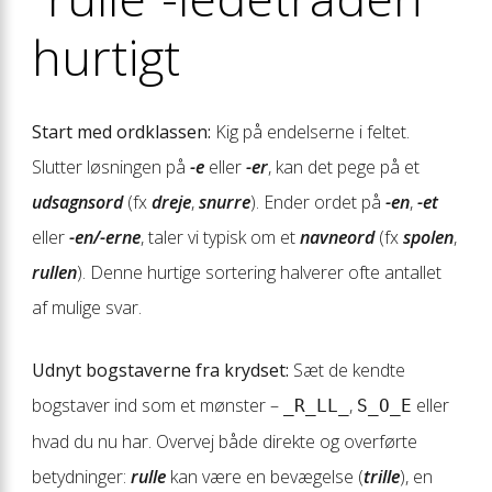
hurtigt
Start med ordklassen:
Kig på endelserne i feltet.
Slutter løsningen på
-e
eller
-er
, kan det pege på et
udsagnsord
(fx
dreje
,
snurre
). Ender ordet på
-en
,
-et
eller
-en/-erne
, taler vi typisk om et
navneord
(fx
spolen
,
rullen
). Denne hurtige sortering halverer ofte antallet
af mulige svar.
Udnyt bogstaverne fra krydset:
Sæt de kendte
bogstaver ind som et mønster –
,
eller
_R_LL_
S_O_E
hvad du nu har. Overvej både direkte og overførte
betydninger:
rulle
kan være en bevægelse (
trille
), en