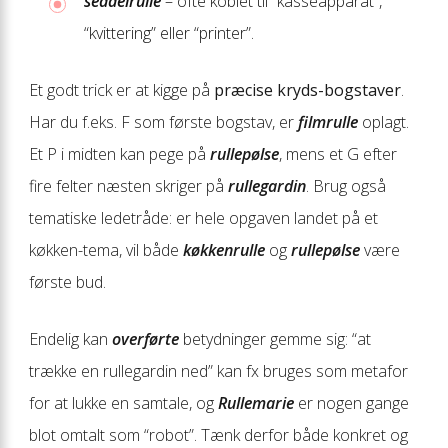
seddelrulle
– ofte koblet til “kasseapparat”,
“kvittering” eller “printer”.
Et godt trick er at kigge på
præcise kryds-bogstaver
.
Har du f.eks. F som første bogstav, er
filmrulle
oplagt.
Et P i midten kan pege på
rullepølse
, mens et G efter
fire felter næsten skriger på
rullegardin
. Brug også
tematiske ledetråde: er hele opgaven landet på et
køkken-tema, vil både
køkkenrulle
og
rullepølse
være
første bud.
Endelig kan
overførte
betydninger gemme sig: “at
trække en rullegardin ned” kan fx bruges som metafor
for at lukke en samtale, og
Rullemarie
er nogen gange
blot omtalt som “robot”. Tænk derfor både konkret og