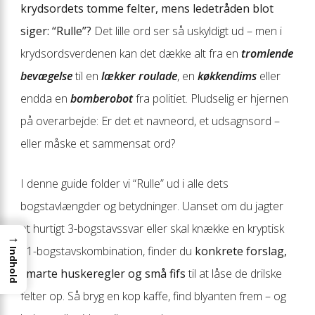
krydsordets tomme felter, mens ledetråden blot
siger: “Rulle”?
Det lille ord ser så uskyldigt ud – men i
krydsordsverdenen kan det dække alt fra en
tromlende
bevægelse
til en
lækker roulade
, en
køkken­dims
eller
endda en
bomberobot
fra politiet. Pludselig er hjernen
på overarbejde: Er det et navneord, et udsagnsord –
eller måske et sammensat ord?
I denne guide folder vi “Rulle” ud i alle dets
bogstavlængder og betydninger. Uanset om du jagter
et hurtigt 3-bogstavssvar eller skal knække en kryptisk
→
11-bogstavskombination, finder du
konkrete forslag,
Indhold
smarte huskeregler og små fifs
til at låse de drilske
felter op. Så bryg en kop kaffe, find blyanten frem – og