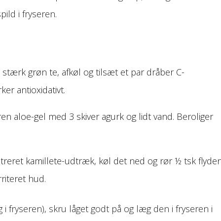
ild i fryseren.
stærk grøn te, afkøl og tilsæt et par dråber C-
er antioxidativt.
en aloe-gel med 3 skiver agurk og lidt vand. Beroliger
reret kamillete-udtræk, køl det ned og rør ½ tsk flyde
irriteret hud.
i fryseren), skru låget godt på og læg den i fryseren i