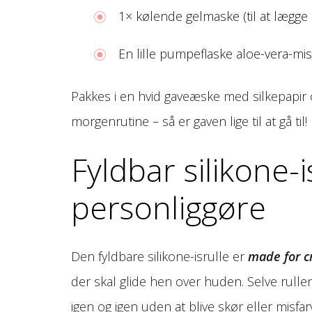
1× kølende gelmaske (til at lægge
En lille pumpeflaske aloe-vera-mis
Pakkes i en hvid gaveæske med silkepapir og
morgenrutine – så er gaven lige til at gå til!
Fyldbar silikone-i
personliggøre
Den fyldbare silikone-isrulle er
made for cr
der skal glide hen over huden. Selve rulle
igen og igen uden at blive skør eller misfa