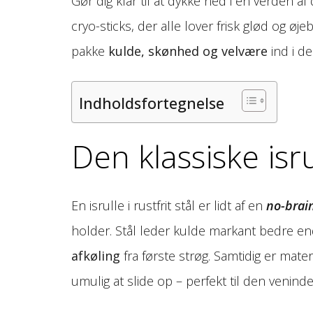
Gør dig klar til at dykke ned i en verden a
cryo-sticks, der alle lover frisk glød og øje
pakke
kulde, skønhed og velvære
ind i de
Indholdsfortegnelse
Den klassiske isrul
En isrulle i rustfrit stål er lidt af en
no-brai
holder. Stål leder kulde markant bedre en
afkøling
fra første strøg. Samtidig er materi
umulig at slide op – perfekt til den venin