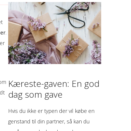
et
ler
.
er
Kæreste-gaven: En god
 om
dag som gave
idt
Hvis du ikke er typen der vil købe en
genstand til din partner, så kan du