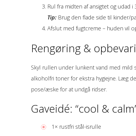
Rul fra midten af ansigtet og udad i
Tip:
Brug den flade side til kinder/p
Afslut med fugtcreme – huden vil o
Rengøring & opbevar
Skyl rullen under lunkent vand med mild
alkoholfri toner for ekstra hygiejne. Læg d
pose/æske for at undgå ridser.
Gaveidé: “cool & calm
1× rustfri stål-isrulle