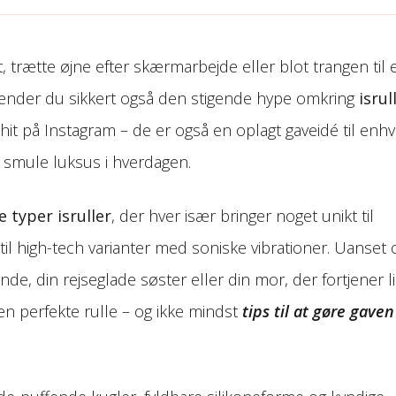
trætte øjne efter skærmarbejde eller blot trangen til 
kender du sikkert også den stigende hype omkring
isrul
hit på Instagram – de er også en oplagt gaveidé til enhv
 smule luksus i hverdagen.
e typer isruller
, der hver især bringer noget unikt til
l til high-tech varianter med soniske vibrationer. Uanset
de, din rejseglade søster eller din mor, der fortjener l
n perfekte rulle – og ikke mindst
tips til at gøre gaven