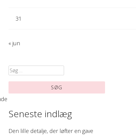
31
« jun
Søg
efter:
nde
Seneste indlæg
Den lille detalje, der løfter en gave