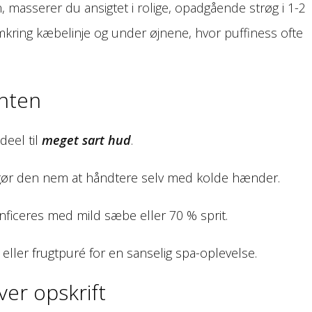
 masserer du ansigtet i rolige, opadgående strøg i 1-2
mkring kæbelinje og under øjnene, hvor puffiness ofte
anten
deel til
meget sart hud
.
e gør den nem at håndtere selv med kolde hænder.
ficeres med mild sæbe eller 70 % sprit.
eller frugtpuré for en sanselig spa-oplevelse.
er opskrift