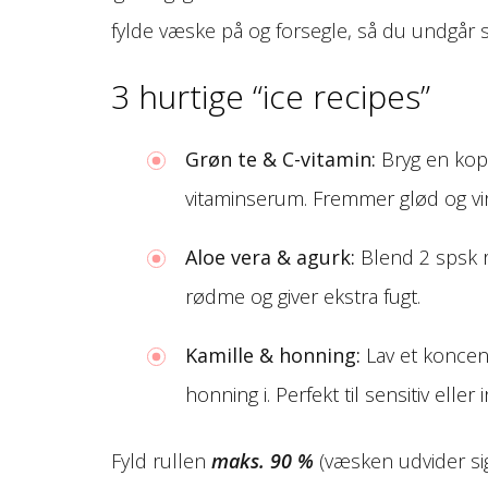
fylde væske på og forsegle, så du undgår sp
3 hurtige “ice recipes”
Grøn te & C-vitamin:
Bryg en kop 
vitaminserum. Fremmer glød og virk
Aloe vera & agurk:
Blend 2 spsk r
rødme og giver ekstra fugt.
Kamille & honning:
Lav et koncent
honning i. Perfekt til sensitiv eller 
Fyld rullen
maks. 90 %
(væsken udvider sig 