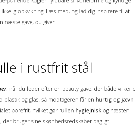
f de-puffende kugler, fyldbare silikoneforme og kyndige
blikkelig opkvikning. Læs med, og lad dig inspirere til at
n næste gave, du giver.
le i rustfrit stål
ner
, når du leder efter en beauty-gave, der både virker 
d plastik og glas, så modtageren får en
hurtig og jævn
alet porefrit, hvilket gør rullen
hygiejnisk
og næsten
de, der bruger sine skønhedsredskaber dagligt.