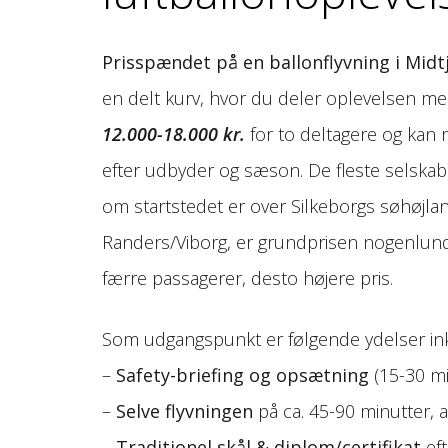
Prisspændet på en ballonflyvning i Midt
en delt kurv, hvor du deler oplevelsen m
12.000-18.000 kr.
for to deltagere og ka
efter udbyder og sæson. De fleste selskabe
om startstedet er over Silkeborgs søhøjla
Randers/Viborg, er grundprisen nogenlund
færre passagerer, desto højere pris.
Som udgangspunkt er følgende ydelser ink
–
Safety-briefing og opsætning
(15-30 mi
–
Selve flyvningen
på ca. 45-90 minutter, 
–
Traditionel skål & diplom/certifikat
eft