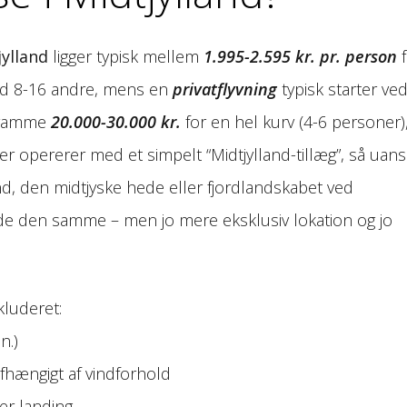
jylland
ligger typisk mellem
1.995-2.595 kr. pr. person
f
ed 8-16 andre, mens en
privatflyvning
typisk starter ve
n ramme
20.000-30.000 kr.
for en hel kurv (4-6 personer),
r opererer med et simpelt “Midtjylland-tillæg”, så uans
nd, den midtjyske hede eller fjordlandskabet ved
e den samme – men jo mere eksklusiv lokation og jo
luderet:
n.)
afhængigt af vindforhold
er landing