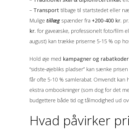
–
Transport
tilbage til startstedet eller
Mulige
tillæg
spænder fra
+200-400 kr.
pr.
kr.
for gaveæske, professionelt foto/film el
august) kan trække priserne 5-15 % op h
Hold øje med
kampagner og rabatkoder
“sidste-øjebliks pladser” kan sænke prisen 
får ofte 5-10 % samlerabat. Omvendt kan hy
ekstra ombookninger (som dog for det mest
budgettere både tid og tålmodighed ud over
Hvad påvirker pri