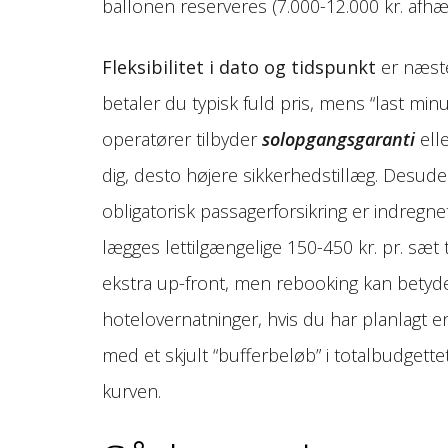
ballonen reserveres (7.000-12.000 kr. afhæ
Fleksibilitet i dato og tidspunkt
er næste
betaler du typisk fuld pris, mens “last minu
operatører tilbyder
solopgangsgaranti
ell
dig, desto højere sikkerhedstillæg. Des
obligatorisk passagerforsikring er indregn
lægges lettilgængelige 150-450 kr. pr. sæt t
ekstra up-front, men rebooking kan betyde
hotelovernatninger, hvis du har planlagt e
med et skjult “bufferbeløb” i totalbudgett
kurven.