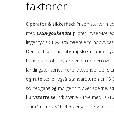
faktorer
Operatør & sikkerhed:
Prisen starter me
med
EASA-godkendte
piloter, nyservicer
ligger typisk 10-20 % højere end hobbybas
Dernæst kommer
afgangslokationen
: fl
Randers er ofte dyrere end ture hen over 
landingsterrænet mere krævende (der skal 
og rute
tæller også; standardturen er 45-
solnedgang
og
morgenrim over søerne, stige
kurvstørrelse
ind: større kurve med 10-16
intim “mini-kurv” til 4-6 personer koster m