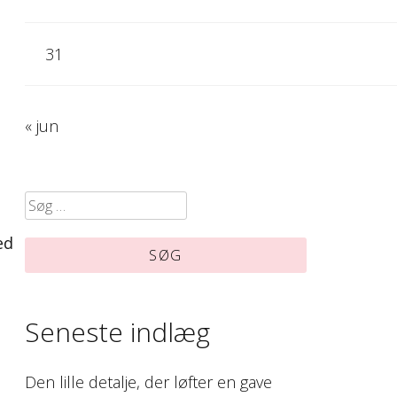
31
« jun
Søg
efter:
ed
Seneste indlæg
Den lille detalje, der løfter en gave