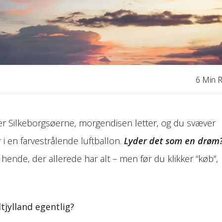
6 Min 
ver Silkeborgsøerne, morgendisen letter, og du svæver
 i en farvestrålende luftballon.
Lyder det som en drøm
l hende, der allerede har alt – men før du klikker “køb”,
tjylland egentlig?