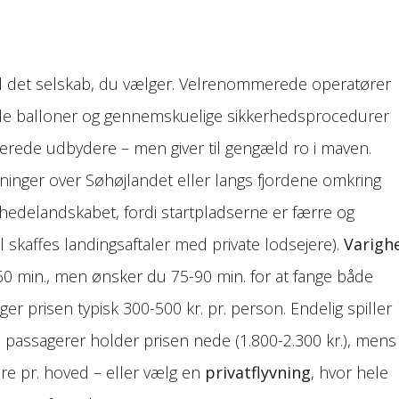
d det selskab, du vælger. Velrenommerede operatører
ede balloner og gennemskuelige sikkerhedsprocedurer
erede udbydere – men giver til gengæld ro i maven.
yvninger over Søhøjlandet eller langs fjordene omkring
hedelandskabet, fordi startpladserne er færre og
skaffes landingsaftaler med private lodsejere).
Varigh
60 min., men ønsker du 75-90 min. for at fange både
r prisen typisk 300-500 kr. pr. person. Endelig spiller
 passagerer holder prisen nede (1.800-2.300 kr.), mens
ere pr. hoved – eller vælg en
privatflyvning
, hvor hele