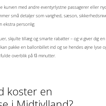
dele kurven med andre eventyrlystne passagerer eller ny
l kommer små detaljer som varighed, sæson, sikkerhedsni
en ekstra personlig.
er, skjulte tillæg og smarte rabatter – og vi giver dig en
kan pakke en ballonbillet ind og se hendes øjne lyse o
t fulde overblik på få minutter.
d koster en
se i Midtjylland?