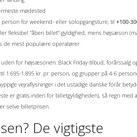
 nærmeste mødested
 person for weekend- eller solopgangsture, til
+100-30
ler fleksibel “åben billet”-gyldighed, mens højsæson (ma
os de mest populære operatører.
uden for højsæsonen: Black Friday-tilbud, forårssalg o
til 1.695-1.895 kr. pr. person, og grupper på 4-6 person
ppige vejraflysninger i det ustadige danske forår betyd
e er gratis inden for billetgyldigheden), så regn med a
 selve billetprisen.
sen? De vigtigste