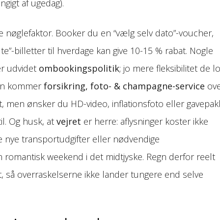
ngigt af ugedag).
 nøglefaktor. Booker du en “vælg selv dato”-voucher,
te”-billetter til hverdage kan give 10-15 % rabat. Nogle
er udvidet
ombookingspolitik
; jo mere fleksibilitet de l
uden kommer
forsikring, foto- & champagne-service
ove
et, men ønsker du HD-video, inflationsfoto eller gavepak
il. Og husk, at
vejret
er herre: aflysninger koster ikke
 nye transportudgifter eller nødvendige
n romantisk weekend i det midtjyske. Regn derfor reelt
et, så overraskelserne ikke lander tungere end selve